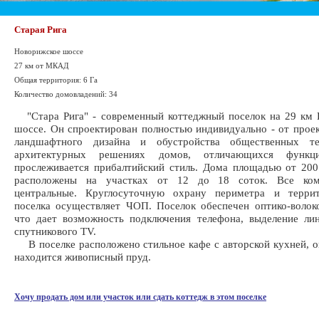
Старая Рига
Новорижское шоссе
27 км от МКАД
Общая территория: 6 Га
Количество домовладений: 34
"Стара Рига" - современный коттеджный поселок на 29 км 
шоссе. Он спроектирован полностью индивидуально - от прое
ландшафтного дизайна и обустройства общественных те
архитектурных решениях домов, отличающихся функцио
прослеживается прибалтийский стиль. Дома площадью от 200
расположены на участках от 12 до 18 соток. Все ком
центральные. Круглосуточную охрану периметра и терри
поселка осуществляет ЧОП. Поселок обеспечен оптико-волок
что дает возможность подключения телефона, выделение ли
спутникового TV.
В поселке расположено стильное кафе с авторской кухней, о
находится живописный пруд.
Хочу продать дом или участок или сдать коттедж в этом поселке