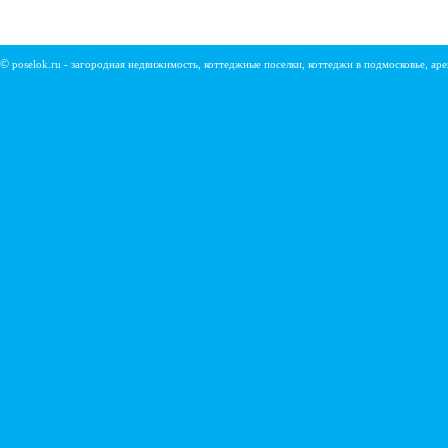
©
poselok.ru - загородная недвижимость, коттеджные поселки, коттеджи в подмосковье, ар