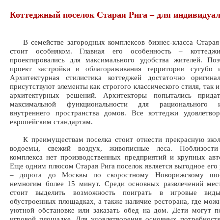
Коттеджный поселок Старая Рига – для индивидуа
В семействе загородных комплексов бизнес-класса Старая 
стоит особняком. Главная его особенность – коттедж
проектировались для максимального удобства жителей. По
проект застройки и облагораживания территории сугубо и
Архитектурная стилистика коттеджей достаточно оригина
присутствуют элементы как строгого классического стиля, так 
архитектурных решений. Архитекторы попытались прида
максимальной функциональности для рационального ис
внутреннего пространства домов. Все коттеджи удовлетво
европейским стандартам.
К преимуществам поселка стоит отнести прекрасную экол
водоемы, свежий воздух, живописные леса. Поблизости
комплекса нет производственных предприятий и крупных авт
Еще одним плюсом Старая Рига поселок является выгодное его
– дорога до Москвы по скоростному Новорижскому шос
немногим более 15 минут. Среди основных развлечений мес
стоит выделить возможность поиграть в игровые вид
обустроенных площадках, а также наличие ресторана, где мож
уютной обстановке или заказать обед на дом. Дети могут п
игровой площадке. Для удовлетворения основных потребност