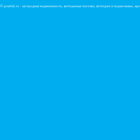
©
poselok.ru - загородная недвижимость, коттеджные поселки, коттеджи в подмосковье, ар