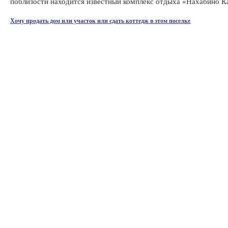
поблизости находится известный комплекс отдыха «Нахабино К
Хочу продать дом или участок или сдать коттедж в этом поселке