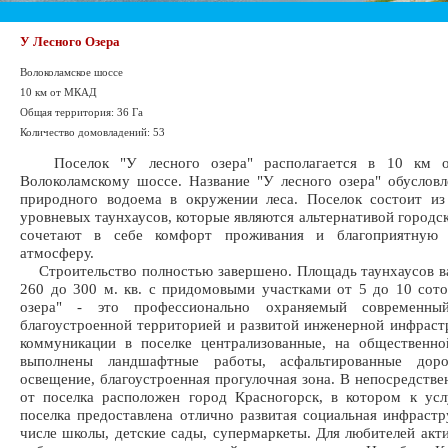
У Лесного Озера
Волоколамское шоссе
10 км от МКАД
Общая территория: 36 Га
Количество домовладений: 53
Поселок "У лесного озера" располагается в 10 км
Волоколамскому шоссе. Название "У лесного озера" обуслов
природного водоема в окружении леса. Поселок состоит из
уровневых таунхаусов, которые являются альтернативой городск
сочетают в себе комфорт проживания и благоприятную
атмосферу.
Строительство полностью завершено. Площадь таунхаусов в
260 до 300 м. кв. с придомовыми участками от 5 до 10 сото
озера" - это профессионально охраняемый современны
благоустроенной территорией и развитой инженерной инфраст
коммуникации в поселке централизованные, на общественно
выполнены ландшафтные работы, асфальтированные доро
освещение, благоустроенная прогулочная зона. В непосредстве
от поселка расположен город Красногорск, в котором к ус
поселка предоставлена отлично развитая социальная инфрастр
числе школы, детские сады, супермаркеты. Для любителей акт