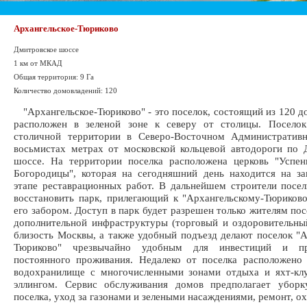
Архангельское-Тюриково
Дмитровское шоссе
1 км от МКАД
Общая территория: 9 Га
Количество домовладений: 120
"Архангельское-Тюриково" - это поселок, состоящий из 120 д
расположен в зеленой зоне к северу от столицы. Поселок
столичной территории в Северо-Восточном Административ
восьмистах метрах от московской кольцевой автодороги по
шоссе. На территории поселка расположена церковь "Успен
Богородицы", которая на сегодняшний день находится на з
этапе реставрационных работ. В дальнейшем строители посе
восстановить парк, прилегающий к "Архангельскому-Тюриков
его забором. Доступ в парк будет разрешен только жителям пос
дополнительной инфраструктуры (торговый и оздоровительны
близость Москвы, а также удобный подъезд делают поселок "А
Тюриково" чрезвычайно удобным для инвестиций и п
постоянного проживания. Недалеко от поселка расположено
водохранилище с многочисленными зонами отдыха и яхт-кл
эллингом. Сервис обслуживания домов предполагает уборк
поселка, уход за газонами и зелеными насаждениями, ремонт, ох