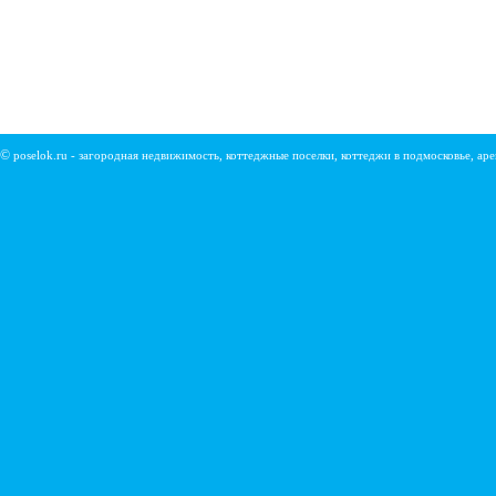
©
poselok.ru - загородная недвижимость, коттеджные поселки, коттеджи в подмосковье, ар