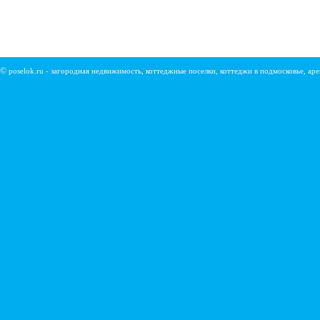
©
poselok.ru - загородная недвижимость, коттеджные поселки, коттеджи в подмосковье, ар