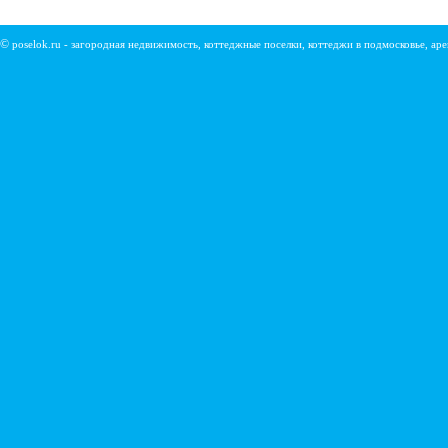
©
poselok.ru - загородная недвижимость, коттеджные поселки, коттеджи в подмосковье, ар