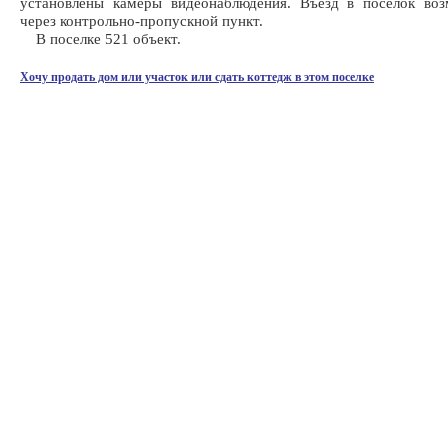
установлены камеры видеонаблюдения. Въезд в поселок воз
через контрольно-пропускной пункт.
В поселке 521 объект.
Хочу продать дом или участок или сдать коттедж в этом поселке