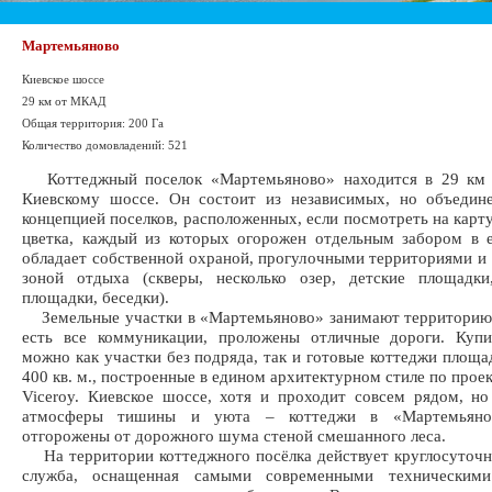
Мартемьяново
Киевское шоссе
29 км от МКАД
Общая территория: 200 Га
Количество домовладений: 521
Коттеджный поселок «Мартемьяново» находится в 29 км
Киевскому шоссе. Он состоит из независимых, но объедин
концепцией поселков, расположенных, если посмотреть на карту
цветка, каждый из которых огорожен отдельным забором в 
обладает собственной охраной, прогулочными территориями и
зоной отдыха (скверы, несколько озер, детские площадки
площадки, беседки).
Земельные участки в «Мартемьяново» занимают территорию 
есть все коммуникации, проложены отличные дороги. Купи
можно как участки без подряда, так и готовые коттеджи площа
400 кв. м., построенные в едином архитектурном стиле по прое
Viceroy. Киевское шоссе, хотя и проходит совсем рядом, н
атмосферы тишины и уюта – коттеджи в «Мартемьяно
отгорожены от дорожного шума стеной смешанного леса.
На территории коттеджного посёлка действует круглосуточн
служба, оснащенная самыми современными техническими