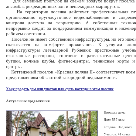
Для семейных прогулок на свежем воздухе вокруг поселка 
ансамбль рекреационных зон и пешеходных маршрутов.
На территории поселка действует профессиональная сл
организованно круглосуточное видеонаблюдение и совреме
контроля доступа на территорию. А собственная технич
непрерывно следит за поддержанием коммуникаций и инжене
рабочем состоянии.
Поселок не имеет собственной инфраструктуры, но это нико
сказывается на комфорте проживания. К услугам жиль
инфраструктуры легендарной Рублевки: престижные учебны
изысканные рестораны, торговые и развлекательные центр
бутики, ночные клубы, фитнес-центры, теннисные корты и
центры.
Коттеджный поселок «Красная поляна II» соответствует все
представлениям об элитной загородной недвижимости.
Хочу продать дом или участок или сдать коттедж в этом поселке
Актуальные предложения
Продажа дома
Дом: 557 кв.м
Отделка: Под ключ
Участок: 41 сотка