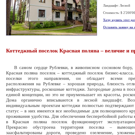
Ландшафт: Лесной
Стоимость: $ 2'200'0
Хочу купить этот до
Оставить заявку на
Коттеджный поселок Красная поляна – величие и п
В самом сердце Рублевки, в живописном сосновом бору, 
Красная поляна поселок – коттеджный поселок бизнес-класса.
поселки этого направления, он обладает всеми пре
расположения на Рублевке – хорошая природа, близость отл
инфраструктуры, роскошные коттеджи. Загородные дома в пос
единой концепции, но это не приуменьшает их красоты, роско
Дома органично вписываются в лесной ландшафт. Воз
индивидуальным проектам коттеджи полностью подтверждают
статус – в них имеются все необходимые для полноценного кр
проживания удобства. Для обеспечения бесперебойной работы
в Красная поляна поселок функционирует эксплуатацио
Прекрасно обустроена территория поселка – вымоще
заасфальтированы дороги, проведено озеленение, уложен