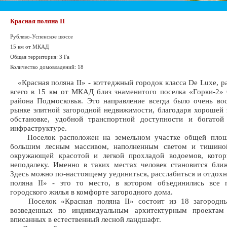
Красная поляна II
Рублево-Успенское шоссе
15 км от МКАД
Общая территория: 3 Га
Количество домовладений: 18
«Красная поляна II» - коттеджный городок класса De Luxe, 
всего в 15 км от МКАД близ знаменитого поселка «Горки-2»
района Подмосковья. Это направление всегда было очень во
рынке элитной загородной недвижимости, благодаря хорошей 
обстановке, удобной транспортной доступности и богатой
инфраструктуре.
Поселок расположен на земельном участке общей площ
большим лесным массивом, наполненным светом и тишино
окружающей красотой и легкой прохладой водоемов, котор
неподалеку. Именно в таких местах человек становится бли
Здесь можно по-настоящему уединиться, расслабиться и отдохн
поляна II» - это то место, в котором объединились все 
городского жилья в комфорте загородного дома.
Поселок «Красная поляна II» состоит из 18 загородны
возведенных по индивидуальным архитектурным проектам
вписанных в естественный лесной ландшафт.