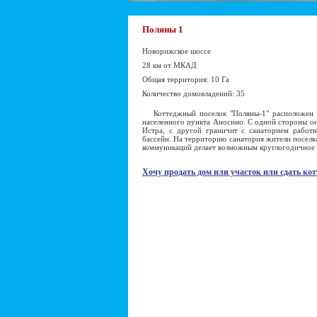
Поляны 1
Новорижское шоссе
28 км от МКАД
Общая территория: 10 Га
Количество домовладений: 35
Коттеджный поселок "Поляны-1" расположен 
населенного пункта Аносино. С одной стороны он 
Истра, с другой граничит с санаторием работни
бассейн. На территорию санатория жители поселка
коммуникаций делает возможным круглогодичное 
Хочу продать дом или участок или сдать кот