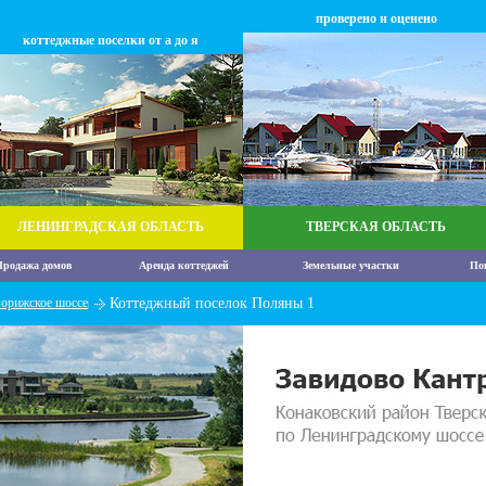
проверено и оценено
коттеджные поселки от а до я
ЛЕНИНГРАДСКАЯ ОБЛАСТЬ
ТВЕРСКАЯ ОБЛАСТЬ
родажа домов
Аренда коттеджей
Земельные участки
По
орижское шоссе
Коттеджный поселок Поляны 1