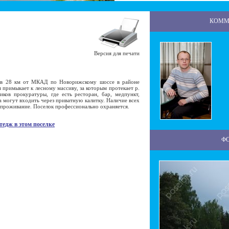
КОММ
Версия для печати
в 28 км от МКАД по Новорижскому шоссе в районе
примыкает к лесному массиву, за которым протекает р.
ков прокуратуры, где есть ресторан, бар, медпункт,
 могут входить через приватную калитку. Наличие всех
проживание. Поселок профессионально охраняется.
тедж в этом поселке
Ф