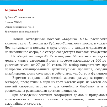
Барвиха XXI
Рублево-Успенское шоссе
8 км от МКАД
Общая территория: 45 Га
Количество домовладений: 64
Новый коттеджный поселок «Барвиха XXI» расположе
километрах от Столицы по Рублево-Успенскому шоссе, в удален
Лес примыкает к поселку с двух сторон, с запада открывается
на живописное озеро, а с севера соседствует поселок "Рождеств
На общей площади 45 Га возведены 64 элитных коттеджа
можете купить загородный дом в поселке площадью от 500 до 
участках земли от 27 до 70 соток. На выбор покупателям пр
прекрасно спланированных архитектурных проектов, созда
дизайнерами. Дома сочетают в себе стиль, удобство и функцион
Бережно сохраненный лесной массив, размер которого с
гектаров, превратили в парк из трех частей: одна из частей о
занятий спортом, вторая – для семейного барбекю, а в т
расположена развивающая детская площадка.
При возведении элитных загородных домов и придомовы
использовались только самые современные, экологичны
высочайшего качества.