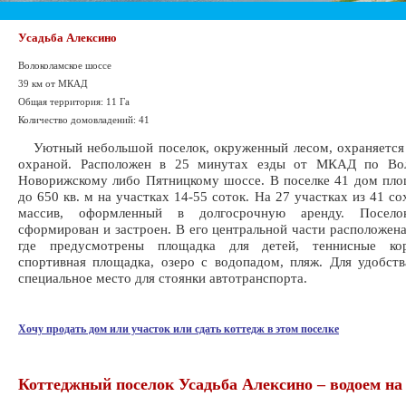
Усадьба Алексино
Волоколамское шоссе
39 км от МКАД
Общая территория: 11 Га
Количество домовладений: 41
Уютный небольшой поселок, окруженный лесом, охраняется
охраной. Расположен в 25 минутах езды от МКАД по Вол
Новорижскому либо Пятницкому шоссе. В поселке 41 дом пл
до 650 кв. м на участках 14-55 соток. На 27 участках из 41 с
массив, оформленный в долгосрочную аренду. Посело
сформирован и застроен. В его центральной части расположена
где предусмотрены площадка для детей, теннисные кор
спортивная площадка, озеро с водопадом, пляж. Для удобств
специальное место для стоянки автотранспорта.
Хочу продать дом или участок или сдать коттедж в этом поселке
Коттеджный поселок Усадьба Алексино – водоем на