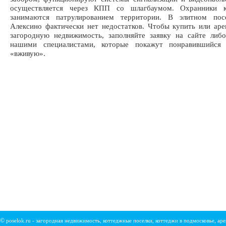
осуществляется через КПП со шлагбаумом. Охранники к
занимаются патрулированием территории. В элитном пос
Алексино фактически нет недостатков. Чтобы купить или аре
загородную недвижимость, заполняйте заявку на сайте либ
нашими специалистами, которые покажут понравившийся
«вживую».
©
poselok.ru - загородная недвижимость, коттеджные поселки, коттеджи в подмосковье, ар