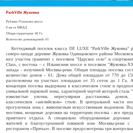
ParkVille Жуковка
Рублево-Успенское шоссе
9 км от МКАД
Общая территория: 40 Га
Количество домовладений: 61
Коттеджный поселок класса DE LUXE "ParkVille Жуковка" р
северо-западе деревни Жуковка Одинцовского района Московск
юга участок граничит с поселком "Царское село" и спортком
Class, с востока – c Ильинским шоссе и поселком "Жуковка-XXI
запада - излучиной Москвы-реки. Общая площадь поселка сост
количество домов – 61. Дома общей площадью от 770 до 15
расположены на участках площадью от 35 соток до 1 Га. А
концепция поселка выдержана в классическом стиле и предпол
уникальной парковой зоны, характерной чертой которой стала "
извилистые улочки, нерегулярная расстановка домов,
классическом «английском» стиле. В центральной части по
прогулочная зона с живописным искусственным водоемом. Во
мостики, мощеные дорожки на территории поселка - все пред
приятного отдыха. А специально оборудованные дорожки 
жителей к благоустроенной пляжной зоне Москвы-реки c
рестораном «Причал». В поселке предусмотрены три контроль