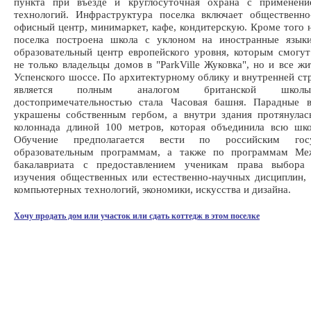
пункта при въезде и круглосуточная охрана с применен
технологий. Инфраструктура поселка включает общественно
офисный центр, минимаркет, кафе, кондитерскую. Кроме того 
поселка построена школа с уклоном на иностранные язык
образовательный центр европейского уровня, которым смогут
не только владельцы домов в "ParkVille Жуковка", но и все жи
Успенского шоссе. По архитектурному облику и внутренней ст
является полным аналогом британской школы
достопримечательностью стала Часовая башня. Парадные 
украшены собственным гербом, а внутри здания протянулас
колоннада длиной 100 метров, которая объединила всю шко
Обучение предполагается вести по российским госу
образовательным программам, а также по программам Ме
бакалавриата с предоставлением ученикам права выбора 
изучения общественных или естественно-научных дисциплин,
компьютерных технологий, экономики, искусства и дизайна.
Хочу продать дом или участок или сдать коттедж в этом поселке