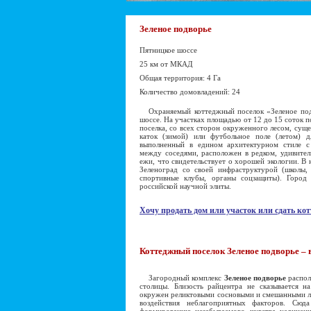
Зеленое подворье
Пятницкое шоссе
25 км от МКАД
Общая территория: 4 Га
Количество домовладений: 24
Охраняемый коттеджный поселок «Зеленое под
шоссе. На участках площадью от 12 до 15 соток 
поселка, со всех сторон окруженного лесом, суще
каток (зимой) или футбольное поле (летом) д
выполненный в едином архитектурном стиле 
между соседями, расположен в редком, удивител
ежи, что свидетельствует о хорошей экологии. В 
Зеленоград со своей инфраструктурой (школы,
спортивные клубы, органы соцзащиты). Город
российской научной элиты.
Хочу продать дом или участок или сдать кот
Коттеджный поселок Зеленое подворье – 
Загородный комплекс
Зеленое подворье
распол
столицы. Близость райцентра не сказывается н
окружен реликтовыми сосновыми и смешанными л
воздействия неблагоприятных факторов. Сюд