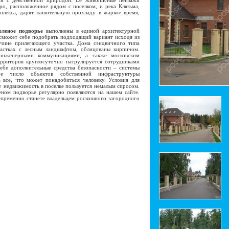
ия с девственной природой. Ее живописные пейзажи
ро, расположенное рядом с поселком, и река Клязьма,
плекса, дарят живительную прохладу в жаркое время,
еленое подворье
выполнены в единой архитектурной
 сможет себе подобрать подходящий вариант исходя из
ичине прилегающего участка. Дома сэндвичного типа
астках с лесным ландшафтом, облицованы кирпичом.
инженерными коммуникациями, а также московским
ерритория круглосуточно патрулируется сотрудниками
ебе дополнительные средства безопасности – системы
ое число объектов собственной инфраструктуры
ь все, что может понадобиться человеку. Условия для
у недвижимость в поселке пользуется немалым спросом.
ном подворье регулярно появляются на нашем сайте.
непременно станете владельцем роскошного загородного