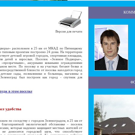
КОММ
Версия для печати
ворье» расположен в 25 км от МКАД по Пятницкому
по типовым проектам построено 24 дома. На территории
ствует детский игровой городок, спортивная площадка,
ля детей и взрослых. Поселок «Зеленое Подворье»,
с «прозрачными», ажурными коваными ограждениями
ьном месте. По поселку и на участках бегают белки и
непосредственной близости от поселка находится город
 детские сады, поликлиники и больницы, магазины и
 Зеленоград был построен как город - спутник для
Ф
тедж в этом поселке
все удобства
ожен по соседству с городом Зеленоградом, в 25 км от
а благоприятной экологической обстановке – поселок
есами, которые надежно защищают местных жителей от
а не доносится городской шум, что способствует