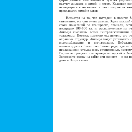
формированию незабываемого чувства уединен
радуют жильцов и зимой, и летом. Красивое озе
находящаяся в нескольких сотнях метров от ком
превращаясь зимой в каток.
Несмотря на то, что коттеджи в поселке
З
стилистике, все они очень разные. Здесь каждый
своих пожеланий по планировке, площади, вел
площадью 180-650 кв. м, расположенные на уч
Жильцы снабжены всеми централизованными 
телефоном. Поселок надежно охраняется, его т
охранных структур. Жильцы могут установить с
видеонаблюдения и сигнализации. Небольш
компенсируется близостью Зеленограда, где ест
проживания и отдыха здесь великолепные, поэтом
Варианты продажи или аренды коттеджей в Зеле
Заполняйте заявку на сайте или звоните – и вы 
дома в Подмосковье.