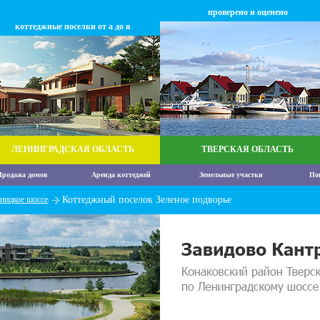
проверено и оценено
коттеджные поселки от а до я
ЛЕНИНГРАДСКАЯ ОБЛАСТЬ
ТВЕРСКАЯ ОБЛАСТЬ
родажа домов
Аренда коттеджей
Земельные участки
По
ницкое шоссе
Коттеджный поселок Зеленое подворье