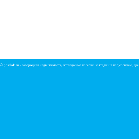
©
poselok.ru - загородная недвижимость, коттеджные поселки, коттеджи в подмосковье, ар