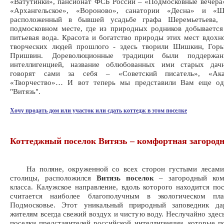
«Ватутинки», пансионат ФСБ России – «Подмосковные вечера
«Архангельское», «Вороново», санатории «Десна» и «Ш
расположенный в бывшей усадьбе графа Шеремьетьева, 
подмосковном месте, где из природных родников добываетс
питьевая вода. Красота и богатство природы этих мест вдохн
творческих людей прошлого - здесь творили Шишкин, Горьк
Пришвин. Дореволюционные традиции были поддержан
интеллигенцией, название облюбованных ими старых дач
говорят сами за себя – «Советский писатель», «Акад
«Творчество»… И вот теперь мы представили Вам еще од
"Витязь".
Хочу продать дом или участок или сдать коттедж в этом поселке
Коттеджный поселок Витязь – комфортная загород
На поляне, окруженной со всех сторон густыми лесами
столицы, расположился
Витязь поселок
– загородный ком
класса. Калужское направление, вдоль которого находится пос
считается наиболее благополучным в экологическом пл
Подмосковье. Этот уникальный природный заповедник д
жителям всегда свежий воздух и чистую воду. Неслучайно здес
поселки представителей российской интеллигенции, которые п