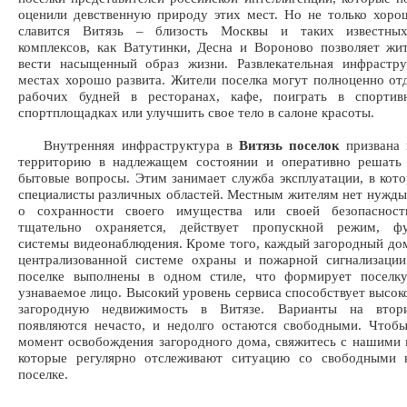
оценили девственную природу этих мест. Но не только хоро
славится Витязь – близость Москвы и таких известных
комплексов, как Ватутинки, Десна и Вороново позволяет жи
вести насыщенный образ жизни. Развлекательная инфрастру
местах хорошо развита. Жители поселка могут полноценно от
рабочих будней в ресторанах, кафе, поиграть в спорти
спортплощадках или улучшить свое тело в салоне красоты.
Внутренняя инфраструктура в
Витязь поселок
призвана 
территорию в надлежащем состоянии и оперативно решать
бытовые вопросы. Этим занимает служба эксплуатации, в кот
специалисты различных областей. Местным жителям нет нужды
о сохранности своего имущества или своей безопаснос
тщательно охраняется, действует пропускной режим, ф
системы видеонаблюдения. Кроме того, каждый загородный до
централизованной системе охраны и пожарной сигнализации
поселке выполнены в одном стиле, что формирует поселку
узнаваемое лицо. Высокий уровень сервиса способствует высок
загородную недвижимость в Витязе. Варианты на втор
появляются нечасто, и недолго остаются свободными. Чтоб
момент освобождения загородного дома, свяжитесь с нашими
которые регулярно отслеживают ситуацию со свободными 
поселке.