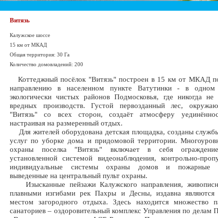
Витязь
Калужское шоссе
15 км от МКАД
Общая территория: 30 Га
Количество домовладений: 200
Коттеджный посёлок "Витязь" построен в 15 км от МКАД п
направлению в населенном пункте Ватутинки - в одном
экологически чистых районов Подмосковья, где никогда не
вредных производств. Густой первозданный лес, окружа
"Витязь" со всех сторон, создаёт атмосферу уединённо
настраивая на размеренный отдых.
Для жителей оборудована детская площадка, созданы служб
услуг по уборке дома и придомовой территории. Многоуров
охраны поселка "Витязь" включает в себя ограждени
установленной системой видеонаблюдения, контрольно-проп
индивидуальные системы охраны домов и пожарные си
выведенные на центральный пульт охраны.
Изысканные пейзажи Калужского направления, живописн
плавными изгибами рек Пахры и Десны, издавна являются
местом загородного отдыха. Здесь находится множество п
санаториев – оздоровительный комплекс Управления по делам 