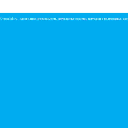
©
poselok.ru - загородная недвижимость, коттеджные поселки, коттеджи в подмосковье, ар