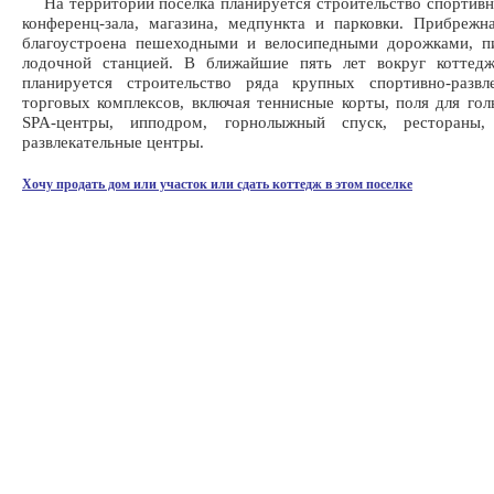
На территории поселка планируется строительство спортив
конференц-зала, магазина, медпункта и парковки. Прибрежн
благоустроена пешеходными и велосипедными дорожками, пи
лодочной станцией. В ближайшие пять лет вокруг коттедж
планируется строительство ряда крупных спортивно-развл
торговых комплексов, включая теннисные корты, поля для голь
SPA-центры, ипподром, горнолыжный спуск, рестораны,
развлекательные центры.
Хочу продать дом или участок или сдать коттедж в этом поселке