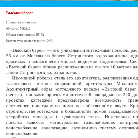
Высокий берег
Новорижское шоссе
55 км от МКАД
Общая территория: 65 Га
Количество домовладений: 240
«Высокий берег» — это уникальный коттеджный поселок, ра
55 км от Москвы на берегу Истринского водохранилища, од
красивых и экологически чистых водоемов Подмосковья. Св
«Высокий берег» обязан расположению на высоте 10 метров вд
линии Истринского водохранилища.
Изюминкой поселка стала его архитектура, реализованная о
талантливых мэтров современной архитектуры Михаилом
Архитектурный образ коттеджного поселка «Высокий берег»
шестью типовыми проектами коттеджей площадью от 220 до 
проектах коттеджей предусмотрена возможность транс
внутреннее пространство дома по собственному вкусу. Кро
строительстве коттеджей в большинстве домов закладываетс
устройства мансарды и цокольного этажа. Инженерная ин
поселка включает магистральное газоснабжение, централь
водоснабжение, канализацию, автономную систему отоплени
водоснабжения.