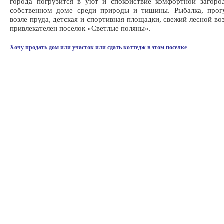
города погрузится в уют и спокойствие комфортной загоро
собственном доме среди природы и тишины. Рыбалка, прог
возле пруда, детская и спортивная площадки, свежий лесной во
привлекателен поселок «Светлые поляны».
Хочу продать дом или участок или сдать коттедж в этом поселке