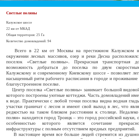
Светлые поляны
Калужское шоссе
22 км от МКАД
Общая территория: 25 Га
Количество домовладений: 94
Всего в 22 км от Москвы на престижном Калужском на
окружении лесных массивов, озер и реки Десна расположил
поселок «Светлые поляны». Прекрасная транспортная д
возможность добраться до поселка по двум скоростны
Калужскому и современному Киевскому шоссе - позволяет ле
насыщенный ритм рабочего расписания в городе и проживание 
благоустроенном поселке.
Центр поселка «Светлые поляны» занимает большой видовой
которого построены уютные коттеджи. Часть домовладений име
к воде. Практически с любой точки поселка видна водная гладь
участки граничат с лесом и имеют свой выход в лес, что явл
редкостью на таком близком расстоянии к столице. Недалек
полян» находится город Троицк – это город российской науки, 
особенностью которого является сочетание прекрасн
инфраструктуры с полным отсутствием вредных предприятий.
В настоящее время все больше людей стремится из душно