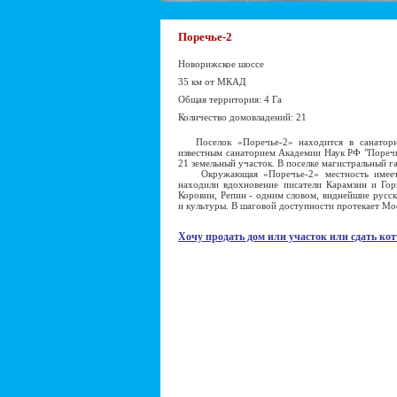
Поречье-2
Новорижское шоссе
35 км от МКАД
Общая территория: 4 Га
Количество домовладений: 21
Поселок «Поречье-2» находится в санаторно
известным санаторием Академии Наук РФ "Поречье
21 земельный участок. В поселке магистральный га
Окружающая «Поречье-2» местность имеет ис
находили вдохновение писатели Карамзин и Гор
Коровин, Репин - одним словом, виднейшие русск
и культуры. В шаговой доступности протекает Мос
Хочу продать дом или участок или сдать кот