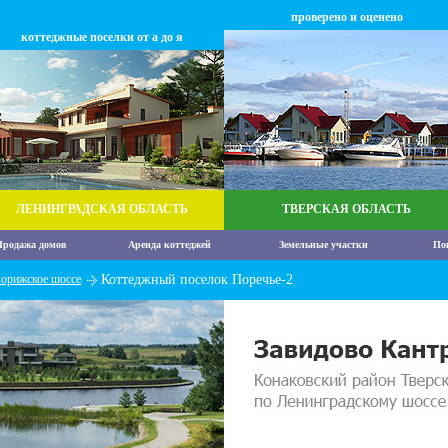
проверено и оценено
коттеджные поселки от а до я
ЛЕНИНГРАДСКАЯ ОБЛАСТЬ
ТВЕРСКАЯ ОБЛАСТЬ
родажа домов
Аренда коттеджей
Земельные участки
По
орижское шоссе
Коттеджный поселок Поречье-2