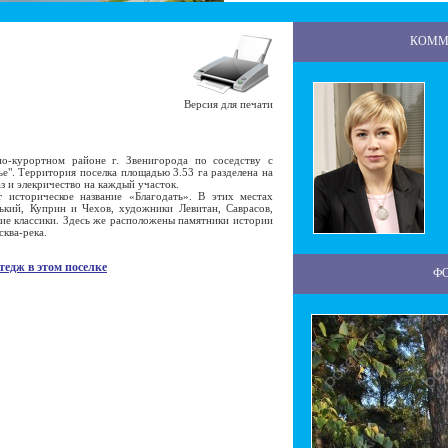
КОММ
Версия для печати
-курортном районе г. Звенигорода по соседству с
". Территория поселка площадью 3.53 га разделена на
з и элекричество на каждый участок.
торическое название «Благодать». В этих местах
ький, Куприн и Чехов, художники Левитан, Саврасов,
ие классики. Здесь же расположены памятники истории
ква-река.
тедж в этом поселке
Ф