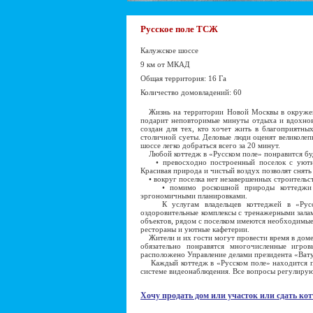
Русское поле ТСЖ
Калужское шоссе
9 км от МКАД
Общая территория: 16 Га
Количество домовладений: 60
Жизнь на территории Новой Москвы в окружен
подарит неповторимые минуты отдыха и вдохнов
создан для тех, кто хочет жить в благоприятны
столичной суеты. Деловые люди оценят великоле
шоссе легко добраться всего за 20 минут.
Любой коттедж в «Русском поле» понравится бу
• превосходно построенный поселок с уютны
Красивая природа и чистый воздух позволят снять
• вокруг поселка нет незавершенных строительств
• помимо роскошной природы коттеджи от
эргономичными планировками.
К услугам владельцев коттеджей в «Русск
оздоровительные комплексы с тренажерными зала
объектов, рядом с поселком имеются необходимые 
рестораны и уютные кафетерии.
Жители и их гости могут провести время в доме 
обязательно понравятся многочисленные игр
расположено Управление делами президента «Ват
Каждый коттедж в «Русском поле» находится п
системе видеонаблюдения. Все вопросы регулиру
Хочу продать дом или участок или сдать кот