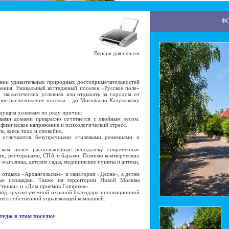
Ф
Версия для печати
ии удивительных природных достопримечательностей
ения. Уникальный коттеджный поселок «Русское поле»
х экологических условиях или отдыхать за городом от
пное расположение поселка – до Москвы по Калужскому
дущим хозяевам по ряду причин:
ми домами прекрасно сочетается с хвойным лесом.
 физическое напряжение и психологический стресс.
, здесь тихо и спокойно.
личаются безупречными стилевыми решениями и
ом поле» расположенные неподалеку современные
ми, ресторанами, СПА и барами. Помимо коммерческих
магазины, детские сады, медицинские пункты и аптеки,
отдыха «Архангельское» и санатории «Десна», а детям
овые площадки. Также на территории Новой Москвы
утинки» и «Дом приемов Газпрома».
од круглосуточной охраной благодаря инновационной
ются собственной управляющей компанией.
тедж в этом поселке