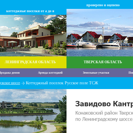
проверено и оценено
коттеджные поселки от а до я
ЛЕНИНГРАДСКАЯ ОБЛАСТЬ
ТВЕРСКАЯ ОБЛАСТЬ
родажа домов
Аренда коттеджей
Земельные участки
По
ужское шоссе
Коттеджный поселок Русское поле ТСЖ