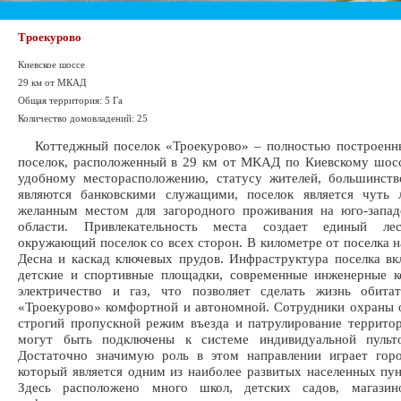
Троекурово
Киевское шоссе
29 км от МКАД
Общая территория: 5 Га
Количество домовладений: 25
Коттеджный поселок «Троекурово» – полностью построенн
поселок, расположенный в 29 км от МКАД по Киевскому шос
удобному месторасположению, статусу жителей, большинств
являются банковскими служащими, поселок является чуть
желанным местом для загородного проживания на юго-запад
области. Привлекательность места создает единый лес
окружающий поселок со всех сторон. В километре от поселка н
Десна и каскад ключевых прудов. Инфраструктура поселка вк
детские и спортивные площадки, современные инженерные к
электричество и газ, что позволяет сделать жизнь обитат
«Троекурово» комфортной и автономной. Сотрудники охраны
строгий пропускной режим въезда и патрулирование террито
могут быть подключены к системе индивидуальной пульт
Достаточно значимую роль в этом направлении играет горо
который является одним из наиболее развитых населенных пун
Здесь расположено много школ, детских садов, магази