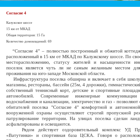
Согласие 4
Калужское шоссе
15 км от МКАД
Общая территория: 15 Га
Количество домовладений: 69
“Согласие 4” – полностью построенный и обжитой коттедж
расположенный в 15 км от МКАД по Калужскому шоссе. По св
месторасположению, статусу жителей и насыщенности ин
поселок является чуть ли не самым желанным местом для
проживания на юго-западе Московской области.
Инфраструктура поселка обширна и включает в себя школу,
магазины, рестораны, бассейн (25м, 4 дорожки), гимнастический
собственный теннисный корт, детские и спортивные площад
автомобилей. Современные инженерные коммуникаци
водоснабжения и канализации, электричество и газ - позволяют
обитателей поселка "Согласие 4" комфортной и автономной
вооруженной охраны осуществляют строгий пропускной ре
патрулирование территории. На улицах поселка сделан лан
асфальтированы и освещаются.
Рядом действует оздоровительный комплекс УД Пр
«Ватутинки» и спортивная база ЦСКА. Говоря о располож