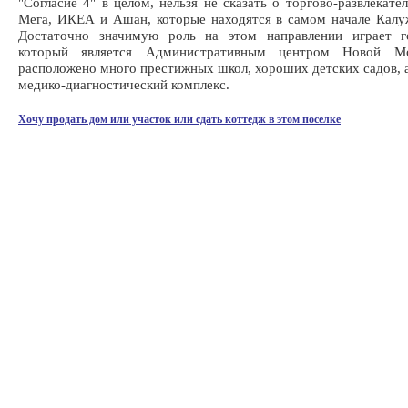
"Согласие 4" в целом, нельзя не сказать о торгово-развлекате
Мега, ИКЕА и Ашан, которые находятся в самом начале Калу
Достаточно значимую роль на этом направлении играет г
который является Административным центром Новой Мо
расположено много престижных школ, хороших детских садов, а
медико-диагностический комплекс.
Хочу продать дом или участок или сдать коттедж в этом поселке