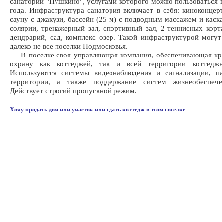
санаторий "Пушкино", услугами которого можно пользоваться 
года. Инфраструктура санатория включает в себя: киноконцерт
сауну с джакузи, бассейн (25 м) с подводным массажем и кас
солярии, тренажерный зал, спортивный зал, 2 теннисных корт
дендрарий, сад, комплекс озер. Такой инфраструктурой могут
далеко не все поселки Подмосковья.
В поселке своя управляющая компания, обеспечивающая кр
охрану как коттеджей, так и всей территории коттеджн
Используются системы видеонаблюдения и сигнализации, па
территории, а также поддержание систем жизнеобеспече
Действует строгий пропускной режим.
Хочу продать дом или участок или сдать коттедж в этом поселке