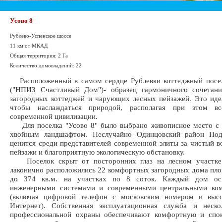
Усово 8
Рублево-Успенское шоссе
11 км от МКАД
Общая территория: 2 Га
Количество домовладений: 22
Расположенный в самом сердце Рублевки коттеджный посел
("НПИЗ Счастливый Дом")- образец гармоничного сочетан
загородных коттеджей и чарующих лесных пейзажей. Это иде
чтобы наслаждаться природой, располагая при этом вс
современной цивилизации.
Для поселка "Усово 8" было выбрано живописное место с 
хвойным ландшафтом. Неслучайно Одинцовский район Под
ценится среди представителей современной элиты за чистый в
пейзажи и благоприятную экологическую обстановку.
Поселок скрыт от посторонних глаз на лесном участке 
лаконично расположились 22 комфортных загородных дома пл
до 374 кв.м. на участках по 8 соток. Каждый дом ос
инженерными системами и современными центральными ко
(включая цифровой телефон с московским номером и высо
Интернет). Собственная эксплуатационная служба и неско
профессиональной охраны обеспечивают комфортную и спо