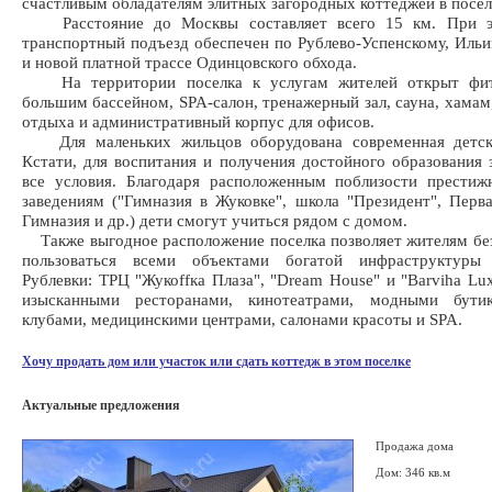
счастливым обладателям элитных загородных коттеджей в посел
Расстояние до Москвы составляет всего 15 км. При э
транспортный подъезд обеспечен по Рублево-Успенскому, Иль
и новой платной трассе Одинцовского обхода.
На территории поселка к услугам жителей открыт фитн
большим бассейном, SPA-салон, тренажерный зал, сауна, хамам,
отдыха и административный корпус для офисов.
Для маленьких жильцов оборудована современная детск
Кстати, для воспитания и получения достойного образования 
все условия. Благодаря расположенным поблизости прести
заведениям ("Гимназия в Жуковке", школа "Президент", Перв
Гимназия и др.) дети смогут учиться рядом с домом.
Также выгодное расположение поселка позволяет жителям бе
пользоваться всеми объектами богатой инфраструктуры
Рублевки: ТРЦ "Жукоffка Плаза", "Dream House" и "Barviha Lux
изысканными ресторанами, кинотеатрами, модными бути
клубами, медицинскими центрами, салонами красоты и SPA.
Хочу продать дом или участок или сдать коттедж в этом поселке
Актуальные предложения
Продажа дома
Дом: 346 кв.м