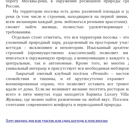
берегу Москвы-реки, в окружении роскошной природы ср
России.
На территории поселка есть дома различной площади и уд
реки (в том числе и строения, находящиеся на первой линии,
всем желающим каждый день любоваться речными красотами).
сможет найти жилище, полностью удовлетворяющее п
требованиям.
Отдельно стоит отметить, что вся территория поселка – эт
ухоженный природный парк, разделенный на просторные учас
коттедж – эксклюзивен и неповторим. Изысканный архитек
строений (преимущественно классический) позволяет и
вписаться в окружающую природу, а коммуникации у каждого зд
центральные, так и автономные. Кроме того, во многих 
уникальный интерьер и присутствует вся необходимая меблиров
Закрытый элитный клубный посёлок «Речной» – настоящ
спокойствия и тишины, и её круглосуточно охраняет в
военизированная охрана, что позволяет оставить все трево
вдали от дома. Если же возникнет желание посетить ресторан и
всего в пяти минутах езды находится Барвиха Luxury Vill
Жуковка, где можно найти развлечение на любой вкус. Поселок
сочетание современного комфорта и первозданной природы.
Хочу продать дом или участок или сдать коттедж в этом поселке