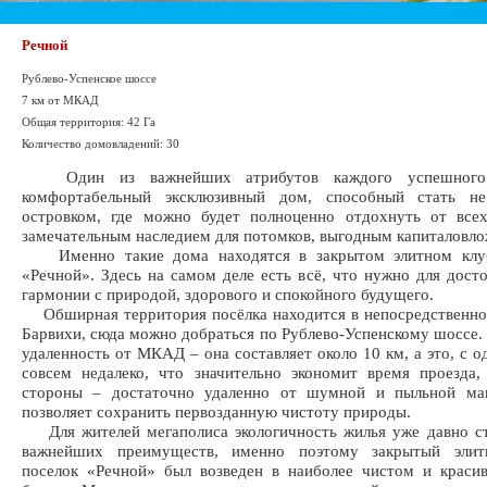
Речной
Рублево-Успенское шоссе
7 км от МКАД
Общая территория: 42 Га
Количество домовладений: 30
Один из важнейших атрибутов каждого успешного 
комфортабельный эксклюзивный дом, способный стать н
островком, где можно будет полноценно отдохнуть от всех
замечательным наследием для потомков, выгодным капиталовл
Именно такие дома находятся в закрытом элитном клуб
«Речной». Здесь на самом деле есть всё, что нужно для дост
гармонии с природой, здорового и спокойного будущего.
Обширная территория посёлка находится в непосредственно
Барвихи, сюда можно добраться по Рублево-Успенскому шоссе.
удаленность от МКАД – она составляет около 10 км, а это, с о
совсем недалеко, что значительно экономит время проезда
стороны – достаточно удаленно от шумной и пыльной маг
позволяет сохранить первозданную чистоту природы.
Для жителей мегаполиса экологичность жилья уже давно ст
важнейших преимуществ, именно поэтому закрытый элит
поселок «Речной» был возведен в наиболее чистом и краси