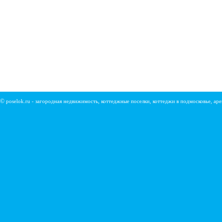
©
poselok.ru - загородная недвижимость, коттеджные поселки, коттеджи в подмосковье, ар