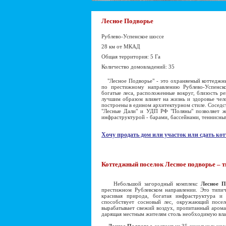
Лесное Подворье
Рублево-Успенское шоссе
28 км от МКАД
Общая территория: 5 Га
Количество домовладений: 35
"Лесное Подворье" - это охраняемый коттеджн
по престижному направлению Рублево-Успенско
богатые леса, расположенные вокруг, близость р
лучшим образом влияет на жизнь и здоровье чело
построены в едином архитектурном стиле. Соседс
"Лесные Дали" и УДП РФ "Поляны" позволяет жи
инфраструктурой - барами, бассейнами, теннисным
Хочу продать дом или участок или сдать кот
Коттеджный поселок Лесное подворье – т
Небольшой загородный комплекс
Лесное П
престижном Рублевском направлении. Это типич
красивая природа, богатая инфраструктура и
способствует сосновый лес, окружающий посел
вырабатывает свежий воздух, пропитанный аромат
дарящая местным жителям столь необходимую влаг