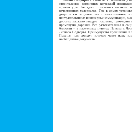
Лесное Подворье
состоит из 35 земельных уча
строительство кирпичных коттеджей площадь
архитектуры. Коттеджи отличаются высоким к
качественных материалов. Так, в домах установ
двери – как входные, так и межкомнатные, ко
централизованные инженерные коммуникации, моск
дорогах уложено твердое покрытие, проведены 
промощены дорожки. Вся развлекательная и соци
близости – в населенных пунктах Поляны и Лес
Лесного Подворья. Преимущества проживания в э
Покупая или арендуя коттедж через нашу ко
необходимые документы.