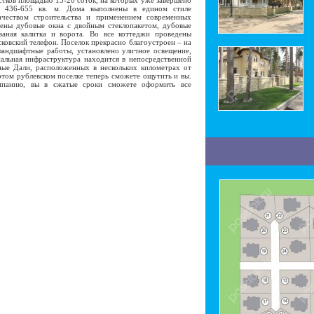
стков площадью 15-20 соток, на которых уже завершено
ю 436-655 кв. м. Дома выполнены в едином стиле
ачеством строительства и применением современных
лены дубовые окна с двойным стеклопакетом, дубовые
ваная калитка и ворота. Во все коттеджи проведены
овский телефон. Поселок прекрасно благоустроен – на
ландшафтные работы, установлено уличное освещение,
альная инфраструктура находится в непосредственной
ные Дали, расположенных в нескольких километрах от
том рублевском поселке теперь сможете ощутить и вы.
мпанию, вы в сжатые сроки сможете оформить все