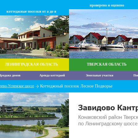
проверено и оценено
коттеджные поселки от а до я
ЛЕНИНГРАДСКАЯ ОБЛАСТЬ
ТВЕРСКАЯ ОБЛАСТЬ
родажа домов
Аренда коттеджей
Земельные участки
По
лево-Успенское шоссе
Коттеджный поселок Лесное Подворье