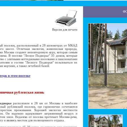
Ф
Версия для печати
ый поселок, расположенный в 28 километрах от МКАД
го шоссе. Отличная экология, живописная природа,
еки Москва создают неповторимую ауру, которая самым
века. В поселке "Лесное Подворье" 35 домов, которые
тво с элитными коттеджными поселками и пансионатами
телям и гостям "Лесного Подворья" пользоваться их
и кортами, а также лечебной базой.
тедж в этом поселке
ипичная рублевская жизнь
одворье
расположен в 28 км от Москвы в наиболее
ный рублевский поселок, где гармонично сочетаются
 престиж проживания. Хорошей экологии местности
ок. Он надежно задерживает загрязненный воздух и
ом хвои. Недалеко от поселка протекает Москва-река,
у и являясь местом для полноценного отдыха.