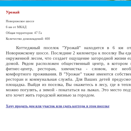
Урожай
Новорижское шоссе
6 км от МКАД
Общая территория: 47 Га
Количество домовладений: 400
Коттеджный поселок "Урожай" находится в 6 км о
Новорижскому шоссе. Последние 2 километра к поселку Вы еде
окруженной лесом, что создает ощущение загородной жизни е
домой. Рядом расположен общественный центр, в котором 
фитнес-центр, ресторан, химчистка - словом, все нео
комфортного проживания. В "Урожае" также имеются собстве
ресторан и коммунальная служба. Для Ваших детей предусмо
площадка. Выйдя из поселка, Вы окажетесь в лесу, где в тепл
можно погулять, а зимой - покататься на лыжах. Это место под
кто хочет жить городской жизнью за городом.
Хочу продать дом или участок или сдать коттедж в этом поселке