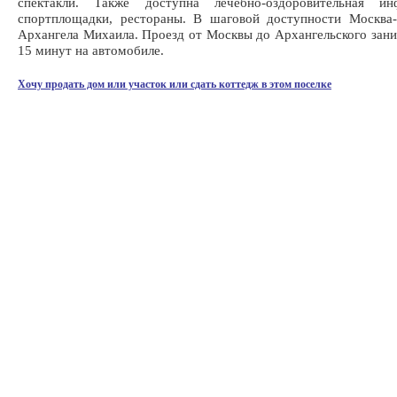
спектакли. Также доступна лечебно-оздоровительная инф
спортплощадки, рестораны. В шаговой доступности Москва-
Архангела Михаила. Проезд от Москвы до Архангельского зани
15 минут на автомобиле.
Хочу продать дом или участок или сдать коттедж в этом поселке