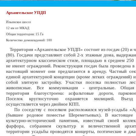
Архангельское УПДП
Ильинское шоссе
12 км от МКАД
Общая территория: 15 Га
Количество домовладений: 100
Территория «Архангельское УПДП» состоит из госдач (20) и 
(80). Госдачи представляют собой 2-х этажные дома, выдержа
архитектурном классическом стиле, площадью в среднем 250 
не имеют ограждений. Реконструкция госдач была проведена в 
настоящий момент они предлагаются в аренду. Частный сек
единой архитектурной концепции (кроме легких ограждений) и
собой элитную застройку. Участки поселка полностью ле
живописные. Все коммуникации - центральные. Общая 
территория благоустроена: асфальтовые дороги, парково
Поселок круглосуточно охраняется милицией. Въез
осуществляется через двойное КПП.
По соседству с поселком расположился музей-усадьба «Ар
(бывшее родовое поместье Шереметьевых). В настоящее
культурно-исторический памятник, известный своей коллек
фарфора, собранием скульптур и величественной архит
территории усадьбы проводятся концерты, поэтические и джа