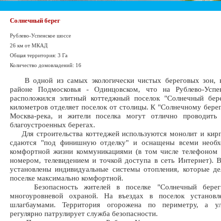
Солнечный берег
Рублево-Успенское шоссе
26 км от МКАД
Общая территория: 3 Га
Количество домовладений: 16
В одной из самых экологически чистых береговых зон, 
районе Подмосковья - Одинцовском, что на Рублево-Успе
расположился элитный коттеджный поселок "Солнечный бере
километров отделяет поселок от столицы. К "Солнечному бере
Москва-река, и жители поселка могут отлично проводить
благоустроенных берегах.
Для строительства коттеджей используются монолит и кирп
сдаются "под финишную отделку" и оснащены всеми необ
комфортной жизни коммуникациями (в том числе телефоном 
номером, телевидением и точкой доступа в сеть Интернет). 
установлены индивидуальные системы отопления, которые д
поселке максимально комфортной.
Безопасность жителей в поселке "Солнечный берег"
многоуровневой охраной. На въездах в поселок устано
шлагбаумами. Территория огорожена по периметру, а у
регулярно патрулирует служба безопасности.