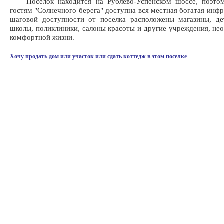
Поселок находится на Рублево-Успенском шоссе, поэто
гостям "Солнечного берега" доступна вся местная богатая инфр
шаговой доступности от поселка расположены магазины, де
школы, поликлиники, салоны красоты и другие учреждения, не
комфортной жизни.
Хочу продать дом или участок или сдать коттедж в этом поселке