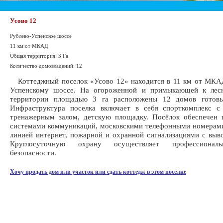
Усово 12
Рублево-Успенское шоссе
11 км от МКАД
Общая территория: 3 Га
Количество домовладений: 12
Коттеджный поселок «Усово 12» находится в 11 км от МКАД
Успенскому шоссе. На огороженной и примыкающей к лес
территории площадью 3 га расположены 12 домов готов
Инфраструктура поселка включает в себя спорткомплекс с
тренажерным залом, детскую площадку. Посёлок обеспечен 
системами коммуникаций, московскими телефонными номерам
линией интернет, пожарной и охранной сигнализациями с вы
Круглосуточную охрану осуществляет профессионал
безопасности.
Хочу продать дом или участок или сдать коттедж в этом поселке