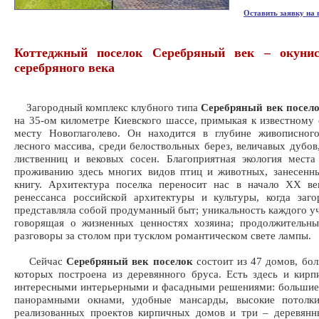
Оставить заявку на
Коттеджный поселок Серебряный век – окуни
серебряного века
Загородный комплекс клубного типа
Серебряный век посел
на 35-ом километре Киевского шассе, примыкая к известному
месту Новоглаголево. Он находится в глубине живописног
лесного массива, среди белоствольных берез, величавых дубов
лиственниц и вековых сосен. Благоприятная экология места
проживанию здесь многих видов птиц и животных, занесенн
книгу. Архитектура поселка переносит нас в начало XX ве
ренессанса российской архитектуры и культуры, когда заг
представляла собой продуманный быт; уникальность каждого уч
говорящая о жизненных ценностях хозяина; продолжительны
разговоры за столом при тусклом романтическом свете лампы.
Сейчас
Серебряный век поселок
состоит из 47 домов, бол
которых построена из деревянного бруса. Есть здесь и кир
интересными интерьерными и фасадными решениями: большие
панорамными окнами, удобные мансарды, высокие потолки
реализованных проектов кирпичных домов и три – деревянн