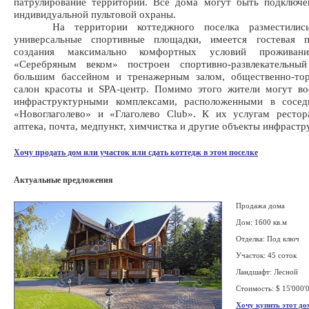
патрулирование территории. Все дома могут быть подключе
индивидуальной пультовой охраны.
На территории коттеджного поселка разместились
универсальные спортивные площадки, имеется гостевая п
создания максимально комфортных условий прожива
«Серебряным веком» построен спортивно-развлекательны
большим бассейном и тренажерным залом, общественно-тор
салон красоты и SPA-центр. Помимо этого жители могут во
инфраструктурными комплексами, расположенными в сосед
«Новоглаголево» и «Глаголево Club». К их услугам рестор
аптека, почта, медпункт, химчистка и другие объекты инфрастр
Хочу продать дом или участок или сдать коттедж в этом поселке
Актуальные предложения
Продажа дома
Дом: 1600 кв.м
Отделка: Под ключ
Участок: 45 соток
Ландшафт: Лесной
Стоимость: $ 15'000'
Хочу купить этот до