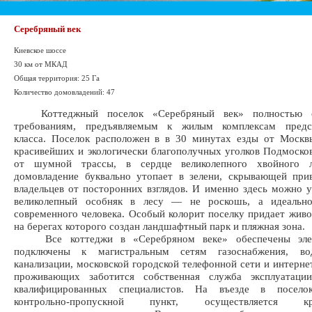
Серебряный век
Киевское шоссе
30 км от МКАД
Общая территория: 25 Га
Количество домовладений: 47
Коттеджный поселок «Серебряный век» полностью со
требованиям, предъявляемым к жилым комплексам предст
класса. Поселок расположен в в 30 минутах езды от Москв
красивейших и экологически благополучных уголков Подмосков
от шумной трассы, в сердце великолепного хвойного л
домовладение буквально утопает в зелени, скрывающей при
владельцев от посторонних взглядов. И именно здесь можно у
великолепный особняк в лесу — не роскошь, а идеальн
современного человека. Особый колорит поселку придает живо
на берегах которого создан ландшафтный парк и пляжная зона.
Все коттеджи в «Серебряном веке» обеспечены элект
подключены к магистральным сетям газоснабжения, во
канализации, московской городской телефонной сети и интерне
проживающих заботится собственная служба эксплуатац
квалифицированных специалистов. На въезде в поселок
контрольно-пропускной пункт, осуществляется кру