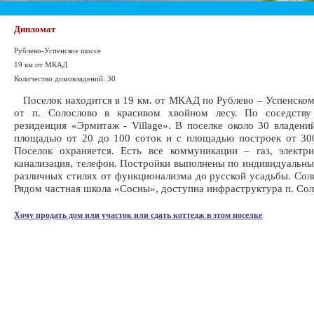
Дипломат
Рублево-Успенское шоссе
19 км от МКАД
Количество домовладений: 30
Поселок находится в 19 км. от МКАД по Рублево – Успенском
от п. Солослово в красивом хвойном лесу. По соседству
резиденция «Эрмитаж - Village». В поселке около 30 владени
площадью от 20 до 100 соток и с площадью построек от 30
Поселок охраняется. Есть все коммуникации – газ, электри
канализация, телефон. Постройки выполнены по индивидуальны
различных стилях от функционализма до русской усадьбы. Сол
Рядом частная школа «Сосны», доступна инфраструктура п. Сол
Хочу продать дом или участок или сдать коттедж в этом поселке