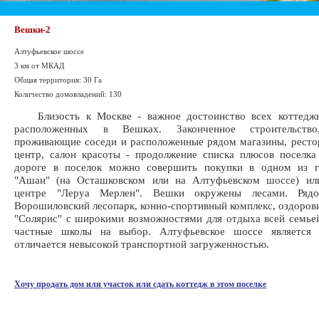
Вешки-2
Алтуфьевское шоссе
3 км от МКАД
Общая территория: 30 Га
Количество домовладений: 130
Близость к Москве - важное достоинство всех коттеджн
расположенных в Вешках. Законченное строительство
проживающие соседи и расположенные рядом магазины, ресто
центр, салон красоты - продолжение списка плюсов поселк
дороге в поселок можно совершить покупки в одном из г
"Ашан" (на Осташковском или на Алтуфьевском шоссе) ил
центре "Леруа Мерлен". Вешки окружены лесами. Рядо
Ворошиловский лесопарк, конно-спортивный комплекс, оздоров
"Солярис" с широкими возможностями для отдыха всей семьей
частные школы на выбор. Алтуфьевское шоссе является
отличается невысокой транспортной загруженностью.
Хочу продать дом или участок или сдать коттедж в этом поселке