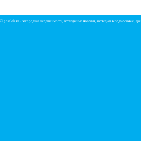
©
poselok.ru - загородная недвижимость, коттеджные поселки, коттеджи в подмосковье, ар