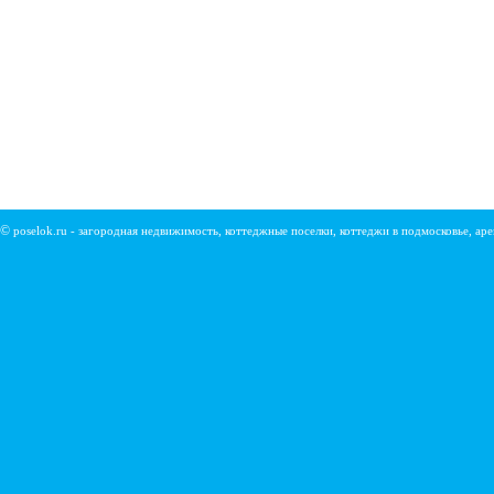
©
poselok.ru - загородная недвижимость, коттеджные поселки, коттеджи в подмосковье, ар