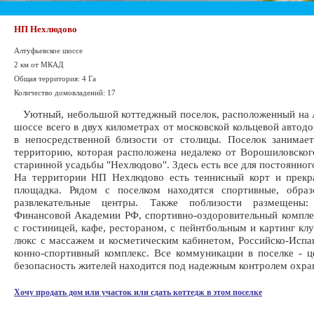
НП Нехлюдово
Алтуфьевское шоссе
2 км от МКАД
Общая территория: 4 Га
Количество домовладений: 17
Уютный, небольшой коттеджный поселок, расположенный на 
шоссе всего в двух километрах от московской кольцевой автодо
в непосредственной близости от столицы. Поселок занимае
территорию, которая расположена недалеко от Ворошиловског
старинной усадьбы "Нехлюдово". Здесь есть все для постоянног
На территории НП Нехлюдово есть теннисный корт и прекра
площадка. Рядом с поселком находятся спортивные, образ
развлекательные центры. Также поблизости размещены
Финансовой Академии РФ, спортивно-оздоровительный компле
с гостиницей, кафе, рестораном, с пейнтбольным и картинг клу
люкс с массажем и косметическим кабинетом, Российско-Испа
конно-спортивный комплекс. Все коммуникации в поселке - ц
безопасность жителей находится под надежным контролем охра
Хочу продать дом или участок или сдать коттедж в этом поселке