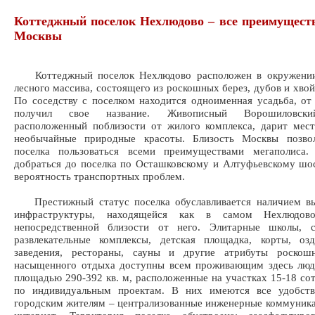
Коттеджный поселок Нехлюдово – все преимуществ
Москвы
Коттеджный поселок Нехлюдово расположен в окружении
лесного массива, состоящего из роскошных берез, дубов и хвой
По соседству с поселком находится одноименная усадьба, от
получил свое название. Живописный Ворошиловски
расположенный поблизости от жилого комплекса, дарит мес
необычайные природные красоты. Близость Москвы позво
поселка пользоваться всеми преимуществами мегаполиса.
добраться до поселка по Осташковскому и Алтуфьевскому шо
вероятность транспортных проблем.
Престижный статус поселка обуславливается наличием вы
инфраструктуры, находящейся как в самом Нехлюдо
непосредственной близости от него. Элитарные школы, 
развлекательные комплексы, детская площадка, корты, озд
заведения, рестораны, сауны и другие атрибуты роско
насыщенного отдыха доступны всем проживающим здесь люд
площадью 290-392 кв. м, расположенные на участках 15-18 сот
по индивидуальным проектам. В них имеются все удобств
городским жителям – централизованные инженерные коммуника