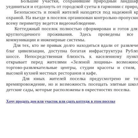
Большие участки, сохранившие природный ландшафт
уединиться и отдохнуть от городской суеты в гармонии с приро
Безопасность и покой жителей находятся под надежной кр
охраной. На въезде в поселок организован контрольно-пропускн
всему периметру ведется видеонаблюдение.
Коттеджный поселок полностью сформирован и готов для
круглогодичного проживания. Здесь проведены все 
коммуникации и инженерные системы.
Для тех, кто не привык долго находиться вдали от развлеч
благ цивилизации, доступна богатая инфраструктура Рубле
шоссе. Непосредственная близость к населенному пунк
открывает перед жителями «Зеленой лощины» возможнос
торгово-развлекательные центры, студии красоты и стиля,
высокой кухней местных ресторанов и кафе.
Для юных жителей поселка предусмотрено не толь
времяпровождение, но и возможность посещать элитные шко
детские сады, которые расположены в окрестностях поселка.
Хочу продать дом или участок или сдать коттедж в этом поселке