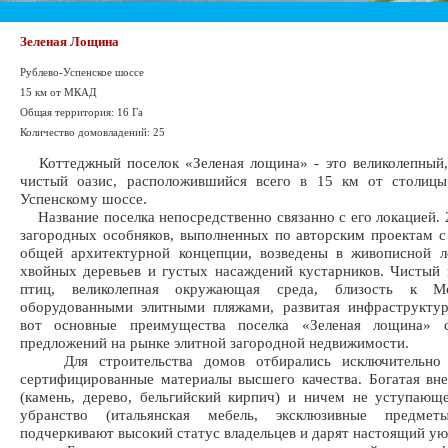
Зеленая Лощина
Рублево-Успенское шоссе
15 км от МКАД
Общая территория: 16 Га
Количество домовладений: 25
Коттеджный поселок «Зеленая лощина» - это великолепный,
чистый оазис, расположившийся всего в 15 км от столицы
Успенскому шоссе.
Название поселка непосредственно связанно с его локацией.
загородных особняков, выполненных по авторским проектам 
общей архитектурной концепции, возведены в живописной л
хвойных деревьев и густых насаждений кустарников. Чистый 
птиц, великолепная окружающая среда, близость к Мо
оборудованными элитными пляжами, развитая инфраструктур
вот основные преимущества поселка «Зеленая лощина» 
предложений на рынке элитной загородной недвижимости.
Для строительства домов отбирались исключительно н
сертифицированные материалы высшего качества. Богатая вн
(камень, дерево, бельгийский кирпич) и ничем не уступающ
убранство (итальянская мебель, эксклюзивные предмет
подчеркивают высокий статус владельцев и дарят настоящий ую