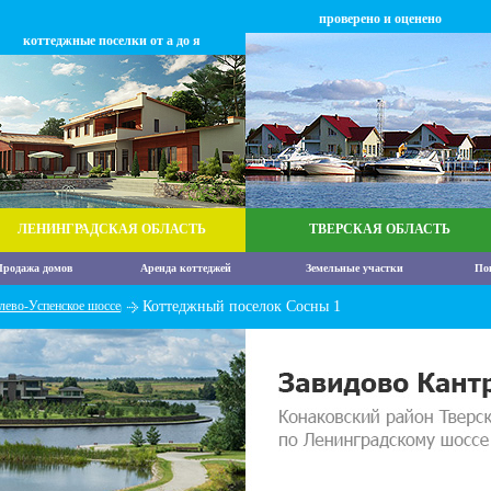
проверено и оценено
коттеджные поселки от а до я
ЛЕНИНГРАДСКАЯ ОБЛАСТЬ
ТВЕРСКАЯ ОБЛАСТЬ
родажа домов
Аренда коттеджей
Земельные участки
По
лево-Успенское шоссе
Коттеджный поселок Сосны 1