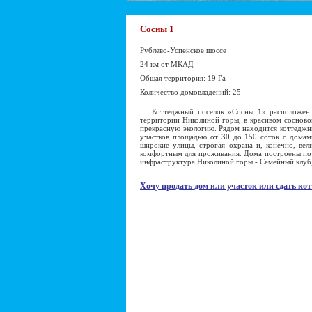
Сосны 1
Рублево-Успенское шоссе
24 км от МКАД
Общая территория: 19 Га
Количество домовладений: 25
Коттеджный поселок «Сосны 1» расположен 
территории Николиной горы, в красивом сосново
прекрасную экологию. Рядом находится коттеджн
участков площадью от 30 до 150 соток с домами
широкие улицы, строгая охрана и, конечно, вел
комфортным для проживания. Дома построены по 
инфраструктура Николиной горы - Семейный клуб,
Хочу продать дом или участок или сдать кот