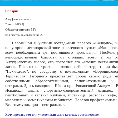
Солярис
Алтуфьевское шоссе
2 км от МКАД
Общая территория: 5 Га
Количество домовладений: 29
Небольшой и уютный коттеджный посёлок «Солярис», на
популярной лесопорковой зоне населенного пункта «Нагорное»
всем необходимым для постоянного проживания. Посёлок 
непосредственной близости от столицы, всего 2 км
Алтуфьевскому шоссе, что позволяет его жителям вести акт
жизнь. Посёлок построен на живописнейшей территории бы
"Нехлюдово", по соседству с великолепным «Ворошиловс
Территория Нагорного представляет собой своего рода м
собственными образовательными, развлекательными и 
центрами. Здесь находятся: Школа при Финансовой Академии Р
Испанская школа, спортивно-оздоровительный комплекс
пейтбольным и картинг клубами, гостиница, ресторан, кафе,
массажем и косметическим кабинетом. Посёлок профессиональн
Все коммуникации – центральные.
Хочу продать дом или участок или сдать коттедж в этом поселке