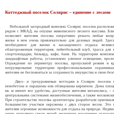
Коттеджный поселок Солярис – единение с лесами
Небольшой загородный комплекс Солярис поселок расположе
рядом с МКАД, на опушке живописного лесного массива. Бл
позволяет жителям поселка оперативно решать любые вопр
жилье в нем очень привлекательно для деловых людей. Здес
необходимое для жизни и насыщенного отдыха: великол
облагороженная территория, пейнтбольный клуб, трасса для к
спортплощадки, бильярд, кафе, баня. На территории компле
ландшафтные работы, установлено уличное освещение, прол
Ограждение по периметру поселка, пропускной режим и кр
патрулирование территории профессиональными охранника
жителям не беспокоиться за сохранность имущества и свою без
Двух- и трехуровневые коттеджи в Солярис поселок п
пенобетона и окрашены или облицованы кирпичом. Дома пло
кв. м имеют все удобства, доступные жителям мегаполиса, –
центральными системами жизнеобеспечения, а также московск
При строительстве поселка архитекторы разработали оригинал
большинство участков окружены с двух сторон лесом. Это 
жителям огромные возможности для отдыха на природе. Недви
очень популярна среди людей, желающих насыщенно отдыхать