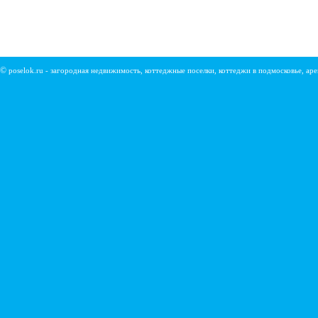
©
poselok.ru - загородная недвижимость, коттеджные поселки, коттеджи в подмосковье, ар