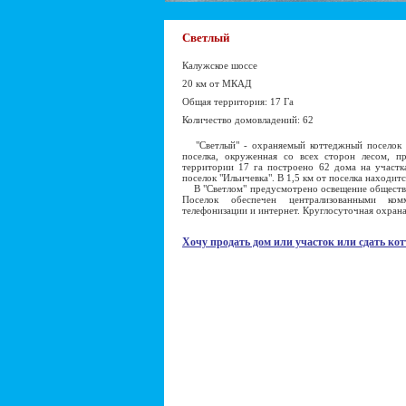
Светлый
Калужское шоссе
20 км от МКАД
Общая территория: 17 Га
Количество домовладений: 62
"Cветлый" - охраняемый коттеджный поселок 
поселка, окруженная со всех сторон лесом, п
территории 17 га построено 62 дома на участк
поселок "Ильичевка". В 1,5 км от поселка находит
В "Светлом" предусмотрено освещение обществен
Поселок обеспечен централизованными ком
телефонизации и интернет. Круглосуточная охрана
Хочу продать дом или участок или сдать кот