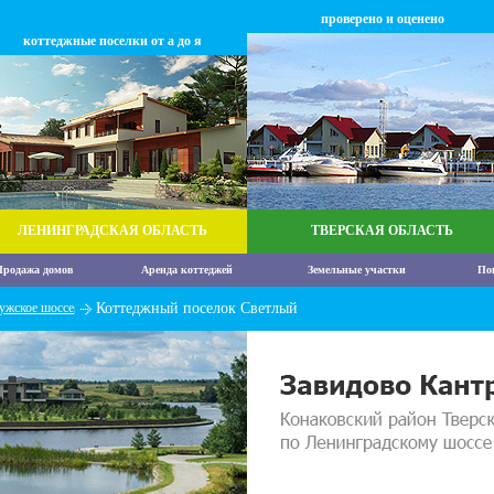
проверено и оценено
коттеджные поселки от а до я
ЛЕНИНГРАДСКАЯ ОБЛАСТЬ
ТВЕРСКАЯ ОБЛАСТЬ
родажа домов
Аренда коттеджей
Земельные участки
По
ужское шоссе
Коттеджный поселок Светлый