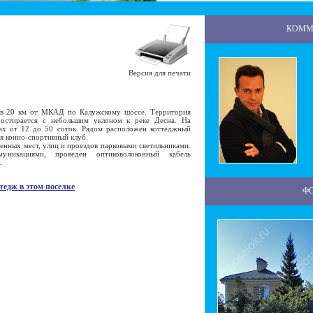
КОММ
Версия для печати
в 20 км от МКАД по Калужскому шоссе. Территория
ростирается с небольшим уклоном к реке Десна. На
ах от 12 до 50 соток. Рядом расположен коттеджный
ся конно-спортивный клуб.
ных мест, улиц и проездов парковыми светильниками.
муникациями, проведен оптиковолоконный кабель
.
тедж в этом поселке
Ф