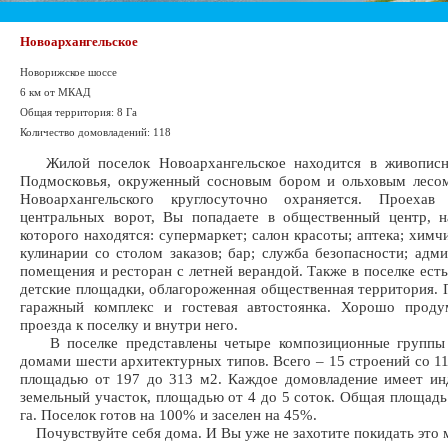
Новоархангельское
Новорижское шоссе
6 км от МКАД
Общая территория: 8 Га
Количество домовладений: 118
Жилой поселок Новоархангельское находится в живопис
Подмосковья, окруженный сосновым бором и ольховым лесом
Новоархангельского круглосуточно охраняется. Проехав
центральных ворот, Вы попадаете в общественный центр, н
которого находятся: супермаркет; салон красоты; аптека; химч
кулинарии со столом заказов; бар; служба безопасности; адм
помещения и ресторан с летней верандой. Также в поселке есть
детские площадки, облагороженная общественная территория.
гаражный комплекс и гостевая автостоянка. Хорошо проду
проезда к поселку и внутри него.
В поселке представлены четыре композиционные группы 
домами шести архитектурных типов. Всего – 15 строений со 1
площадью от 197 до 313 м2. Каждое домовладение имеет ин
земельный участок, площадью от 4 до 5 соток. Общая площадь 
га. Поселок готов на 100% и заселен на 45%.
Почувствуйте себя дома. И Вы уже не захотите покидать это 