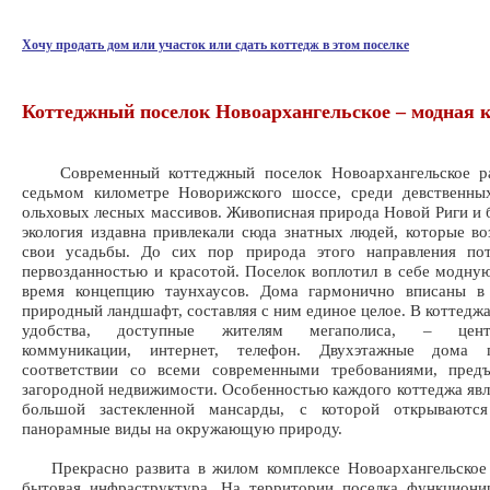
Хочу продать дом или участок или сдать коттедж в этом поселке
Коттеджный поселок Новоархангельское – модная 
Современный коттеджный поселок Новоархангельское ра
седьмом километре Новорижского шоссе, среди девственны
ольховых лесных массивов. Живописная природа Новой Риги и 
экология издавна привлекали сюда знатных людей, которые во
свои усадьбы. До сих пор природа этого направления пот
первозданностью и красотой. Поселок воплотил в себе модну
время концепцию таунхаусов. Дома гармонично вписаны 
природный ландшафт, составляя с ним единое целое. В коттеджа
удобства, доступные жителям мегаполиса, – центр
коммуникации, интернет, телефон. Двухэтажные дома 
соответствии со всеми современными требованиями, пред
загородной недвижимости. Особенностью каждого коттеджа явл
большой застекленной мансарды, с которой открываютс
панорамные виды на окружающую природу.
Прекрасно развита в жилом комплексе Новоархангельское 
бытовая инфраструктура. На территории поселка функциони