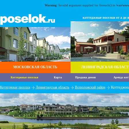
Warning
: Invalid argument supplied for foreach() in
/var/www
коттеджные поселки от а до 
МОСКОВСКАЯ ОБЛАСТЬ
ЛЕНИНГРАДСКАЯ ОБЛАСТ
Коттеджные поселки
Карта
Продажа домов
Аренда кот
Коттеджные поселки
Ленинградская область
Всеволожский район
Коттеджны