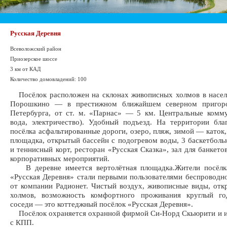
Русская Деревня
Всеволожский район
Приозерское шоссе
3 км от КАД
Количество домовладений: 100
Посёлок расположен на склонах живописных холмов в насел
Порошкино — в престижном ближайшем северном пригоро
Петербурга, от ст. м. «Парнас» — 5 км. Центральные комму
вода, электричество). Удобный подъезд. На территории бла
посёлка асфальтированные дороги, озеро, пляж, зимой — каток,
площадка, открытый басcейн с подогревом воды, 3 баскетбол
и теннисный корт, ресторан «Русская Сказка», зал для банкето
корпоративных мероприятий.
В деревне имеется вертолётная площадка.Жители посёл
«Русская Деревня» стали первыми пользователями беспроводн
от компании Радионет. Чистый воздух, живописные виды, от
холмов, возможность комфортного проживания круглый го
соседи — это коттеджный посёлок «Русская Деревня».
Посёлок охраняется охранной фирмой Си-Норд Скьюрити и и
с КПП.