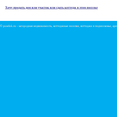
Хочу продать дом или участок или сдать коттедж в этом поселке
©
poselok.ru - загородная недвижимость, коттеджные поселки, коттеджи в подмосковье, ар