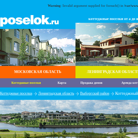
Warning
: Invalid argument supplied for foreach() in
/var/www
коттеджные поселки от а до 
МОСКОВСКАЯ ОБЛАСТЬ
ЛЕНИНГРАДСКАЯ ОБЛАСТ
Коттеджные поселки
Карта
Продажа домов
Аренда кот
Коттеджные поселки
Ленинградская область
Выборгский район
Коттеджный