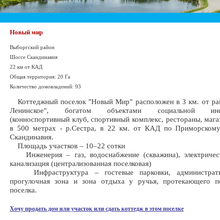
Новый мир
Выборгский район
Шоссе Скандинавия
22 км от КАД
Общая территория: 20 Га
Количество домовладений: 93
Коттеджный поселок "Новый Мир" расположен в 3 км. от ра
Ленинское", богатом объектами социальной инфр
(конноспортивный клуб, спортивный комплекс, рестораны, магаз
в 500 метрах - р.Сестра, в 22 км. от КАД по Приморскому
Скандинавия.
Площадь участков – 10–22 сотки
Инженерия – газ, водоснабжение (скважина), электричест
канализация (централизованная поселковая)
Инфраструктура – гостевые парковки, администрати
прогулочная зона и зона отдыха у ручья, протекающего п
поселка.
Хочу продать дом или участок или сдать коттедж в этом поселке