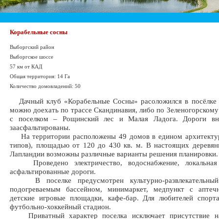
Корабельные сосны
Выборгский район
Выборгское шоссе
57 км от КАД
Общая территория: 14 Га
Количество домовладений: 50
Дачный клуб «Корабельные Сосны» расоложился в посёлке 
можно доехать по трассе Скандинавия, либо по Зеленогорскому
с поселком – Рощинский лес и Малая Ладога. Дороги вн
заасфальтированы.
На территории расположены 49 домов в едином архитектур
типов), площадью от 120 до 430 кв. м. В настоящих деревя
Лапландии возможны различные варианты решения планировки.
Проведено электричество, водоснабжение, локальная к
асфальтированные дороги.
В поселке предусмотрен культурно-развлекательный
подогреваемым бассейном, минимаркет, медпункт с аптеч
детские игровые площадки, кафе-бар. Для любителей спорт
футбольно-хоккейный стадион.
Приватный характер поселка исключает присутствие на