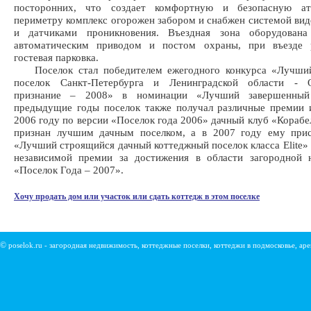
посторонних, что создает комфортную и безопасную ат
периметру комплекс огорожен забором и снабжен системой ви
и датчиками проникновения. Въездная зона оборудован
автоматическим приводом и постом охраны, при въезде р
гостевая парковка.
Поселок стал победителем ежегодного конкурса «Лучши
поселок Санкт-Петербурга и Ленинградской области - 
признание – 2008» в номинации «Лучший завершенный
предыдущие годы поселок также получал различные премии 
2006 году по версии «Поселок года 2006» дачный клуб «Кораб
признан лучшим дачным поселком, а в 2007 году ему прис
«Лучший строящийся дачный коттеджный поселок класса Elite»
независимой премии за достижения в области загородной 
«Поселок Года – 2007».
Хочу продать дом или участок или сдать коттедж в этом поселке
©
poselok.ru - загородная недвижимость, коттеджные поселки, коттеджи в подмосковье, ар