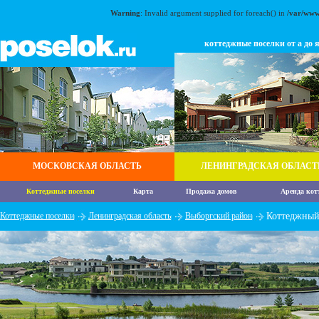
Warning
: Invalid argument supplied for foreach() in
/var/www
коттеджные поселки от а до 
МОСКОВСКАЯ ОБЛАСТЬ
ЛЕНИНГРАДСКАЯ ОБЛАСТ
Коттеджные поселки
Карта
Продажа домов
Аренда кот
Коттеджные поселки
Ленинградская область
Выборгский район
Коттеджный