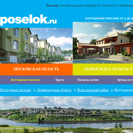
Warning
: Invalid argument supplied for foreach() in
/var/www
коттеджные поселки от а до 
МОСКОВСКАЯ ОБЛАСТЬ
ЛЕНИНГРАДСКАЯ ОБЛАСТ
Коттеджные поселки
Карта
Продажа домов
Аренда кот
Коттеджные поселки
Ленинградская область
Всеволожский район
Коттеджн