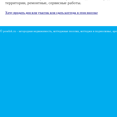
территории, ремонтные, сервисные работы.
Хочу продать дом или участок или сдать коттедж в этом поселке
©
poselok.ru - загородная недвижимость, коттеджные поселки, коттеджи в подмосковье, ар