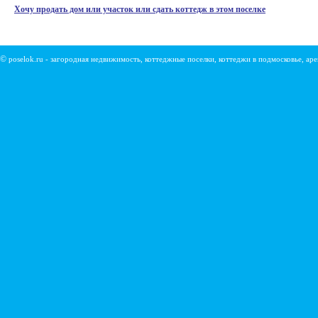
Хочу продать дом или участок или сдать коттедж в этом поселке
©
poselok.ru - загородная недвижимость, коттеджные поселки, коттеджи в подмосковье, ар