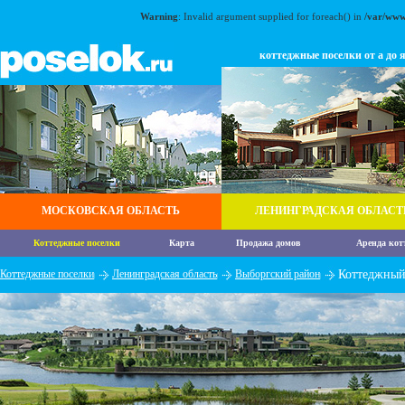
Warning
: Invalid argument supplied for foreach() in
/var/www
коттеджные поселки от а до 
МОСКОВСКАЯ ОБЛАСТЬ
ЛЕНИНГРАДСКАЯ ОБЛАСТ
Коттеджные поселки
Карта
Продажа домов
Аренда кот
Коттеджные поселки
Ленинградская область
Выборгский район
Коттеджный