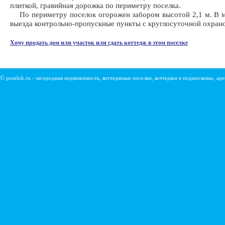
плиткой, гравийная дорожка по периметру поселка.
По периметру поселок огорожен забором высотой 2,1 м. В м
выезда контрольно-пропускные пункты с круглосуточной охран
Хочу продать дом или участок или сдать коттедж в этом поселке
©
poselok.ru - загородная недвижимость, коттеджные поселки, коттеджи в подмосковье, ар