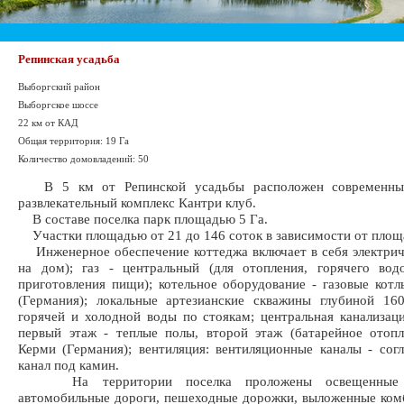
Репинская усадьба
Выборгский район
Выборгское шоссе
22 км от КАД
Общая территория: 19 Га
Количество домовладений: 50
В 5 км от Репинской усадьбы расположен современный
развлекательный комплекс Кантри клуб.
В составе поселка парк площадью 5 Га.
Участки площадью от 21 до 146 соток в зависимости от площ
Инженерное обеспечение коттеджа включает в себя электрич
на дом); газ - центральный (для отопления, горячего вод
приготовления пищи); котельное оборудование - газовые котл
(Германия); локальные артезианские скважины глубиной 16
горячей и холодной воды по стоякам; центральная канализаци
первый этаж - теплые полы, второй этаж (батарейное отоп
Керми (Германия); вентиляция: вентиляционные каналы - согл
канал под камин.
На территории поселка проложены освещенные а
автомобильные дороги, пешеходные дорожки, выложенные ко