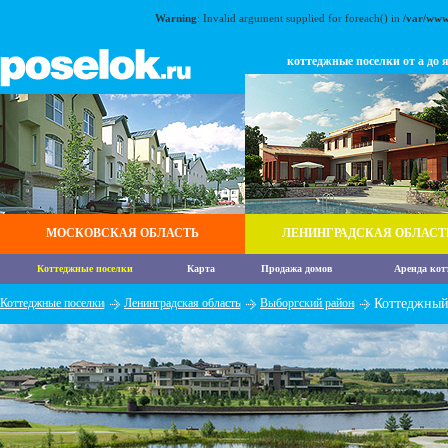
Warning
: Invalid argument supplied for foreach() in
/var/www
коттеджные поселки от а до 
МОСКОВСКАЯ ОБЛАСТЬ
ЛЕНИНГРАДСКАЯ ОБЛАСТ
Коттеджные поселки
Карта
Продажа домов
Аренда кот
Коттеджные поселки
Ленинградская область
Выборгский район
Коттеджный