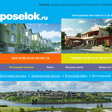
Warning
: Invalid argument supplied for foreach() in
/var/www
коттеджные поселки от а до 
МОСКОВСКАЯ ОБЛАСТЬ
ЛЕНИНГРАДСКАЯ ОБЛАСТ
Коттеджные поселки
Карта
Продажа домов
Аренда кот
Коттеджные поселки
Ленинградская область
Курортный район
Коттеджный