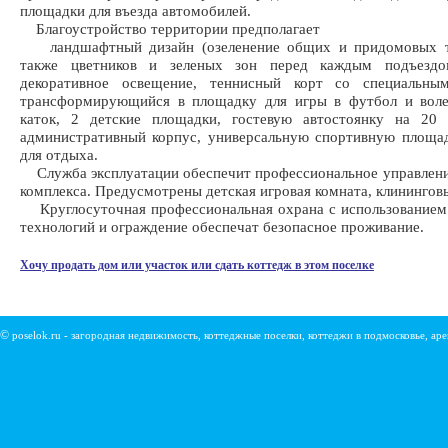
площадки для въезда автомобилей.
Благоустройство территории предполагает
ландшафтный дизайн (озеленение общих и придомовых т
также цветников и зеленых зон перед каждым подъездо
декоративное освещение, теннисный корт со специальны
трансформирующийся в площадку для игры в футбол и воле
каток, 2 детские площадки, гостевую автостоянку на 20 
административный корпус, универсальную спортивную площа
для отдыха.
Служба эксплуатации обеспечит профессиональное управлени
комплекса. Предусмотрены детская игровая комната, клининговы
Круглосуточная профессиональная охрана с использованием
технологий и ограждение обеспечат безопасное проживание.
Хочу продать дом или участок или сдать коттедж в этом поселке
©
poselok.ru - загородная недвижимость, коттеджные поселки, коттеджи в подмосковье, ар