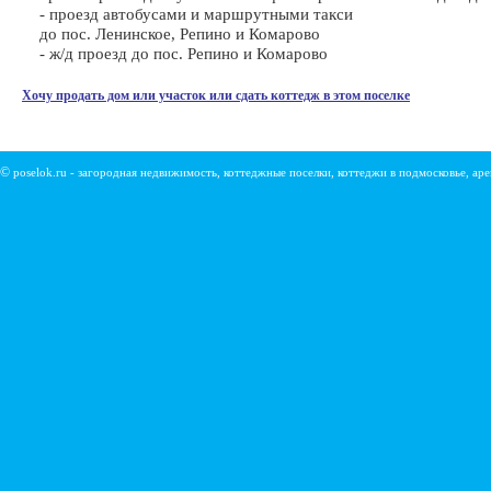
- проезд автобусами и маршрутными такси
до пос. Ленинское, Репино и Комарово
- ж/д проезд до пос. Репино и Комарово
Хочу продать дом или участок или сдать коттедж в этом поселке
©
poselok.ru - загородная недвижимость, коттеджные поселки, коттеджи в подмосковье, ар