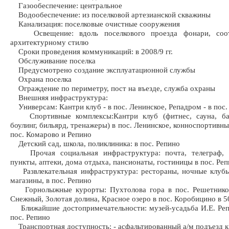
Газообеспечение: центральное
Водообеспечение: из поселковой артезианской скважины
Канализация: поселковые очистные сооружения
Освещение: вдоль поселкового проезда фонари, соот
архитектурному стилю
Сроки проведения коммуникаций: в 2008/9 гг.
Обслуживание поселка
Предусмотрено создание эксплуатационной службы
Охрана поселка
Ограждение по периметру, пост на въезде, служба охраны
Внешняя инфраструктура:
Универсам: Кантри клуб - в пос. Ленинское, Репадром - в пос.
Спортивные комплексы:Кантри клуб (фитнес, сауна, бас
боулинг, бильярд, тренажеры) в пос. Ленинское, конноспортивн
пос. Комарово и Репино
Детский сад, школа, поликлиника: в пос. Репино
Прочая социальная инфраструктура: почта, телеграф, 
пункты, аптеки, дома отдыха, пансионаты, гостиницы в пос. Ре
Развлекательная инфраструктура: рестораны, ночные клубы
магазины, в пос. Репино
Горнолыжные курорты: Пухтолова гора в пос. Решетнико
Снежный, Золотая долина, Красное озеро в пос. Коробицино в 5
Ближайшие достопримечательности: музей-усадьба И.Е. Реп
пос. Репино
Транспортная доступность: - асфальтированный а/м подъезд к