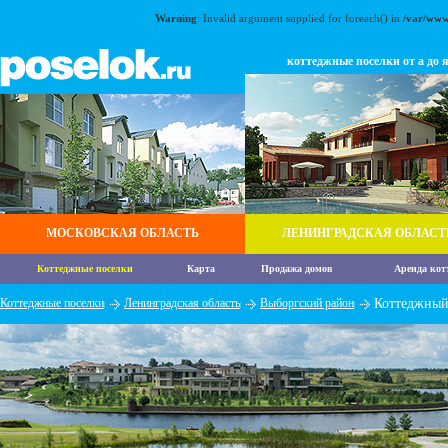
Warning
: Invalid argument supplied for foreach() in
/var/www
коттеджные поселки от а до 
МОСКОВСКАЯ ОБЛАСТЬ
ЛЕНИНГРАДСКАЯ ОБЛАСТ
Коттеджные поселки
Карта
Продажа домов
Аренда кот
Коттеджные поселки
Ленинградская область
Выборгский район
Коттеджный