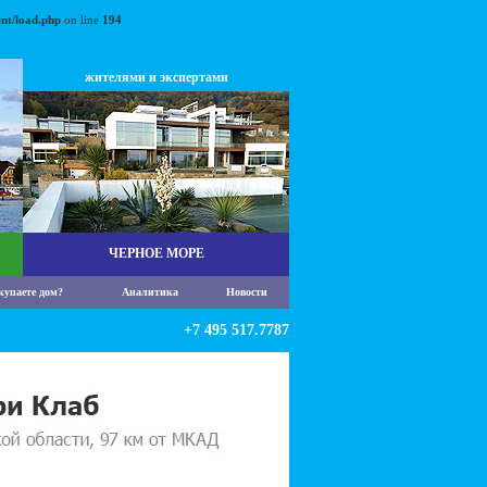
nt/load.php
on line
194
жителями и экспертами
ЧЕРНОЕ МОРЕ
купаете дом?
Аналитика
Новости
+7 495 517.7787