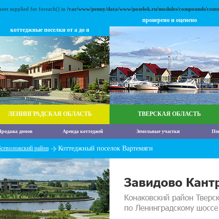
ment supplied for foreach() in
/var/www/penny/data/www/poselok.ru/modules/compounds/conte
проверено и оценено
коттеджные поселки от а до я
ЛЕНИНГРАДСКАЯ ОБЛАСТЬ
ТВЕРСКАЯ ОБЛАСТЬ
родажа домов
Аренда коттеджей
Земельные участки
По
севоложский район
Коттеджный поселок Вартемяги