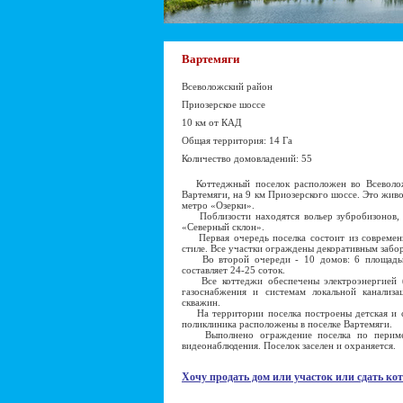
Вартемяги
Всеволожский район
Приозерское шоссе
10 км от КАД
Общая территория: 14 Га
Количество домовладений: 55
Коттеджный поселок расположен во Всеволожс
Вартемяги, на 9 км Приозерского шоссе. Это жив
метро «Озерки».
Поблизости находятся вольер зубробизонов, 
«Северный склон».
Первая очередь поселка состоит из современн
стиле. Все участки ограждены декоративным забор
Во второй очереди - 10 домов: 6 площадью 
составляет 24-25 соток.
Все коттеджи обеспечены электроэнергией (1
газоснабжения и системам локальной канализа
скважин.
На территории поселка построены детская и с
поликлиника расположены в поселке Вартемяги.
Выполнено ограждение поселка по периметр
видеонаблюдения. Поселок заселен и охраняется.
Хочу продать дом или участок или сдать кот