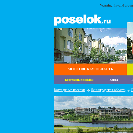
Warning
: Invalid argu
МОСКОВСКАЯ ОБЛАСТЬ
Коттеджные поселки
Карта
П
Коттеджные поселки
Ленинградская область
В