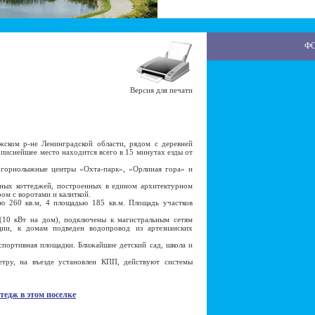
Ф
Версия для печати
ком р-не Ленинградской области, рядом с деревней
описнейшее место находится всего в 15 минутах езды от
горнолыжные центры «Охта-парк», «Орлиная гора» и
ых коттеджей, построенных в едином архитектурном
ом с воротами и калиткой.
260 кв.м, 4 площадью 185 кв.м. Площадь участков
0 кВт на дом), подключены к магистральным сетям
ции, к домам подведен водопровод из артезианских
портивная площадки. Ближайшие детский сад, школа и
у, на въезде установлен КПП, действуют системы
тедж в этом поселке