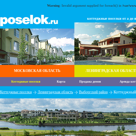
Warning
: Invalid argument supplied for foreach() in
/var/www
коттеджные поселки от а до 
МОСКОВСКАЯ ОБЛАСТЬ
ЛЕНИНГРАДСКАЯ ОБЛАСТ
Коттеджные поселки
Карта
Продажа домов
Аренда кот
Коттеджные поселки
Ленинградская область
Выборгский район
Коттеджный