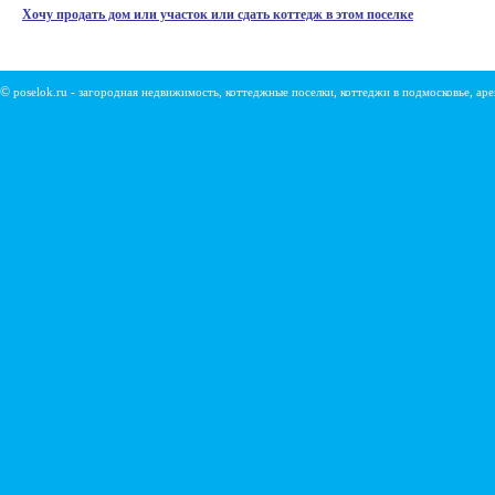
Хочу продать дом или участок или сдать коттедж в этом поселке
©
poselok.ru - загородная недвижимость, коттеджные поселки, коттеджи в подмосковье, ар