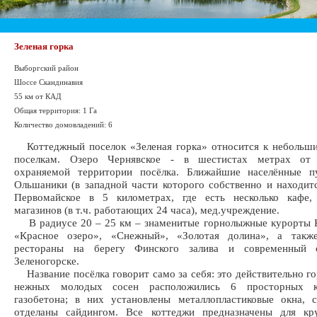
Зеленая горка
Выборгский район
Шоссе Скандинавия
55 км от КАД
Общая территория: 1 Га
Количество домовладений: 6
Коттеджный поселок «Зеленая горка» относится к небольш
поселкам. Озеро Чернявское - в шестистах метрах от 
охраняемой территории посёлка. Ближайшие населённые п
Ольшаники (в западной части которого собственно и находитс
Первомайское в 5 километрах, где есть несколько кафе,
магазинов (в т.ч. работающих 24 часа), мед.учреждение.
В радиусе 20 – 25 км – знаменитые горнолыжные курорты 
«Красное озеро», «Снежный», «Золотая долина», а такж
рестораны на берегу Финского залива и современный с
Зеленогорске.
Название посёлка говорит само за себя: это действительно гор
нежных молодых сосен расположились 6 просторных к
газобетона; в них установлены металлопластиковые окна, 
отделаны сайдингом. Все коттеджи предназначены для кру