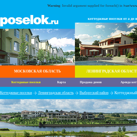
Warning
: Invalid argument supplied for foreach() in
/var/www
коттеджные поселки от а до 
МОСКОВСКАЯ ОБЛАСТЬ
ЛЕНИНГРАДСКАЯ ОБЛАСТ
Коттеджные поселки
Карта
Продажа домов
Аренда кот
Коттеджные поселки
Ленинградская область
Выборгский район
Коттеджный 