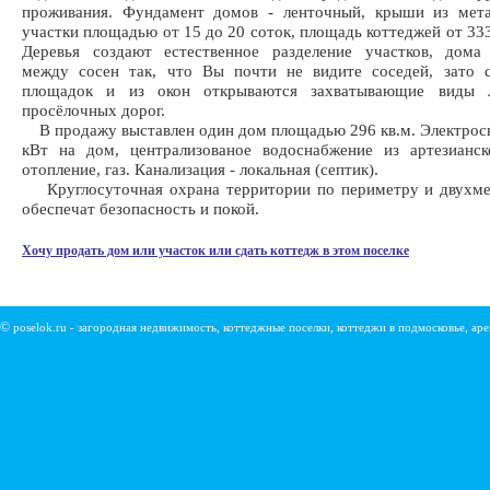
проживания. Фундамент домов - ленточный, крыши из мета
участки площадью от 15 до 20 соток, площадь коттеджей от 333
Деревья создают естественное разделение участков, дома
между сосен так, что Вы почти не видите соседей, зато 
площадок и из окон открываются захватывающие виды л
просёлочных дорог.
В продажу выставлен один дом площадью 296 кв.м. Электрос
кВт на дом, централизованое водоснабжение из артезианск
отопление, газ. Канализация - локальная (септик).
Круглосуточная охрана территории по периметру и двухме
обеспечат безопасность и покой.
Хочу продать дом или участок или сдать коттедж в этом поселке
©
poselok.ru - загородная недвижимость, коттеджные поселки, коттеджи в подмосковье, ар