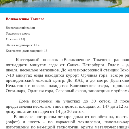
Великолепное Токсово
Всеволожский район
Токсовское шоссе
15 км от КАД
Общая территория: 4 Га
Количество домовладений: 16
Коттеджный поселок «Великолепное Токсово» располо
пятнадцати минутах езды от Санкт- Петербурга. Рядом - д
школа, несколько магазинов. До железнодорожной станции Токсо
7-10 минутах езды находится курорт Орлиная гора, вскоре р
президентский лыжный центр. До КАД и до метро Девяткино
Недалеко от поселка находятся Кавголовские озера, горнол
Охта-парк, Орлиная гора, Северный склон, заповедник с зубрами
Дома построены на участках до 30 соток. В посел
представлены несколько типов домов: площади от 147 до 212 кв
дому полагается надел от 14 до 30 соток.
В поселке построены четыре дома из пенобетона, шесть 
(лафет) и шесть - по каркасной технологии, панельно-ка
изготовлены по немецкой технологии, крыты металлочерепице