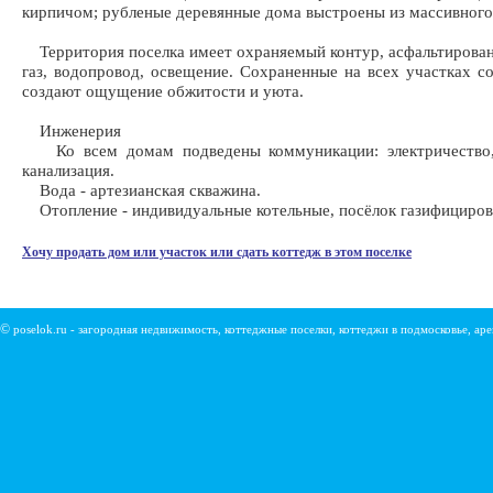
кирпичом; рубленые деревянные дома выстроены из массивного
Территория поселка имеет охраняемый контур, асфальтирова
газ, водопровод, освещение. Сохраненные на всех участках с
создают ощущение обжитости и уюта.
Инженерия
Ко всем домам подведены коммуникации: электричество,
канализация.
Вода - артезианская скважина.
Отопление - индивидуальные котельные, посёлок газифициров
Хочу продать дом или участок или сдать коттедж в этом поселке
©
poselok.ru - загородная недвижимость, коттеджные поселки, коттеджи в подмосковье, ар