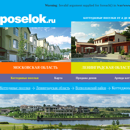
Warning
: Invalid argument supplied for foreach() in
/var/www
коттеджные поселки от а до 
МОСКОВСКАЯ ОБЛАСТЬ
ЛЕНИНГРАДСКАЯ ОБЛАСТ
Коттеджные поселки
Карта
Продажа домов
Аренда кот
Коттеджные поселки
Ленинградская область
Всеволожский район
Коттеджны