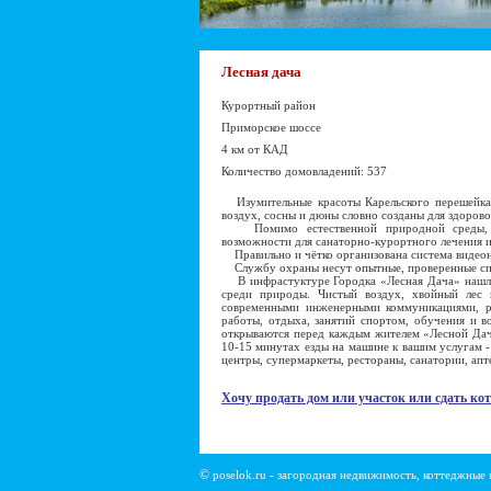
Лесная дача
Курортный район
Приморское шоссе
4 км от КАД
Количество домовладений: 537
Изумительные красоты Карельского перешейка,
воздух, сосны и дюны словно созданы для здоров
Помимо естественной природной среды, ок
возможности для санаторно-курортного лечения 
Правильно и чётко организована система видео
Службу охраны несут опытные, проверенные сп
В инфрастуктуре Городка «Лесная Дача» нашли
среди природы. Чистый воздух, хвойный лес и
современными инженерными коммуникациями, р
работы, отдыха, занятий спортом, обучения и в
открываются перед каждым жителем «Лесной Дачи
10-15 минутах езды на машине к вашим услугам -
центры, супермаркеты, рестораны, санатории, апт
Хочу продать дом или участок или сдать кот
©
poselok.ru - загородная недвижимость, коттеджные 