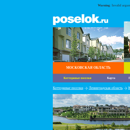
Warning
: Invalid argu
МОСКОВСКАЯ ОБЛАСТЬ
Коттеджные поселки
Карта
П
Коттеджные поселки
Ленинградская область
К