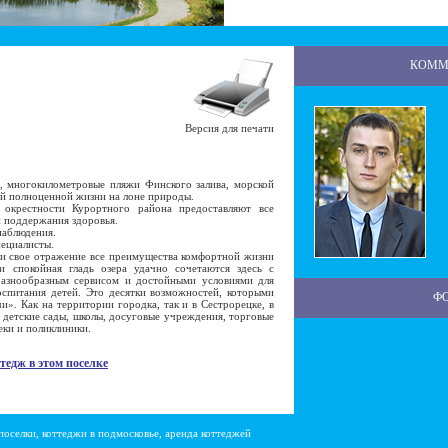
КОММ
Версия для печати
 многокилометровые пляжи Финского залива, морской
ой полноценной жизни на лоне природы.
рестности Курортного района предоставляют все
и поддержания здоровья.
наблюдения.
ециалисты.
 свое отражение все преимущества комфортной жизни
 спокойная гладь озера удачно сочетаются здесь с
азнообразным сервисом и достойными условиями для
оспитания детей. Это десятки возможностей, которыми
Ф
». Как на территории городка, так и в Сестрорецке, в
 детские сады, школы, досуговые учреждения, торговые
еки и поликлиники.
тедж в этом поселке
поселки, коттеджи в подмосковье, аренда коттеджей