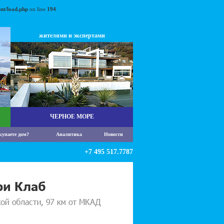
nt/load.php
on line
194
жителями и экспертами
ЧЕРНОЕ МОРЕ
купаете дом?
Аналитика
Новости
+7 495 517.7787