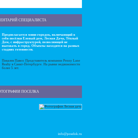
ЕНТАРИЙ СПЕЦИАЛИСТА
Предполагается мини-городок, включающий в
себя посёлки Еловый дом, Лесная Дача, Тёплый
Дом, с инфраструктурой, позволяющей не
выезжать в город. Объекты находятся на разных
стадиях готовности.
Пикалев Павел: Представитель компании Penny Lane
Realty в Санкт-Петербурге. На рынке недвижимости
более 5 лет.
ОТОГРАФИИ ПОСЕЛКА
info@poselok.ru