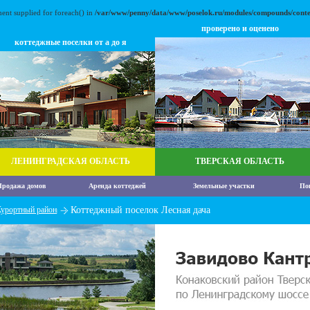
ment supplied for foreach() in
/var/www/penny/data/www/poselok.ru/modules/compounds/conte
проверено и оценено
коттеджные поселки от а до я
ЛЕНИНГРАДСКАЯ ОБЛАСТЬ
ТВЕРСКАЯ ОБЛАСТЬ
родажа домов
Аренда коттеджей
Земельные участки
По
урортный район
Коттеджный поселок Лесная дача