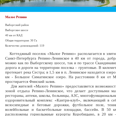
Малое Репино
Выборгский район
Выборгское шоссе
40 км от КАД
Общая территория: 30 Га
Количество домовладений: 119
Коттеджный поселок «Малое Репино» располагается в элитн
Санкт-Петербурга Репино-Ленинское в 40 км от города, добр
можно как по Выборгскому шоссе, так и по трассе Скандинави
дорога и дороги на территории поселка – грунтовые. В километ
протекает река Сестра; в 1,5 км в п. Ленинское находится озеро
км - Большое Симагинское озеро. На расстоянии 8 км от М
простирается Финский залив.
Для жителей «Малого Репино» предоставляется возможность
зоной отдыха Репино-Ленинское, что делает доступными ма
рестораны, аптеки, школы, больницы, АЗС, многофункциональн
оздоровительный комплекс «Кантри-клуб», включающий в себ
велосипедные и беговые дорожки, футбольное поле, тенн
волейбольные и баскетбольные площадки, бассейн. В 50 к
расположены горнолыжные курорты Коробицыно, в 20 км 