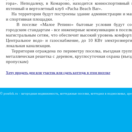
гора». Неподалеку, в Комарово, находится конноспортивный 
яхтенный и вертолетный клуб «Pacha Beach Bar».
На территории будут построены здание администрации и маг
и спортивная площадки.
В поселке «Малое Репино» бытовые условия будут соот
городским стандартам - все инженерные коммуникации в поселк
магистральным сетям, что обеспечит высокий уровень комфорт
Центральное водо- и газоснабжение, до 10 КВт электроэнерги
локальная канализация.
Территория ограждена по периметру поселка, въездная групп
металлическая решетка с деревом, круглосуточная охрана (въез
пропускам)
Хочу продать дом или участок или сдать коттедж в этом поселке
©
poselok.ru - загородная недвижимость, коттеджные поселки, коттеджи в подмосковье, ар