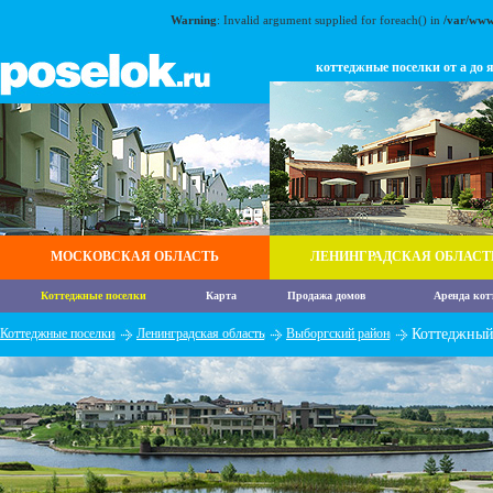
Warning
: Invalid argument supplied for foreach() in
/var/www
коттеджные поселки от а до 
МОСКОВСКАЯ ОБЛАСТЬ
ЛЕНИНГРАДСКАЯ ОБЛАСТ
Коттеджные поселки
Карта
Продажа домов
Аренда кот
Коттеджные поселки
Ленинградская область
Выборгский район
Коттеджный