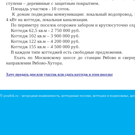
ступени – деревянные с защитным покрытием.
Площадь участков - 10 соток.
К домам подведены коммуникации: локальный водопровод, э
4 кВт на коттедж, локальная канализация.
По периметру поселок огорожен забором и круглосуточно охр
Коттедж 62,5 кв.м - 2 750 000 руб.
Коттедж 102 кв.м – 3 900 000 руб.
Коттедж 122 кв.м – 4 200 000 руб.
Коттедж 155 кв.м – 4 500 000 руб.
В каждом типе коттеджей есть свободные предложения.
Ехать по Московскому шоссе до станции Рябово и сверну
направлении Рябово-Хутора.
Хочу продать дом или участок или сдать коттедж в этом поселке
©
poselok.ru - загородная недвижимость, коттеджные поселки, коттеджи в подмосковье, ар