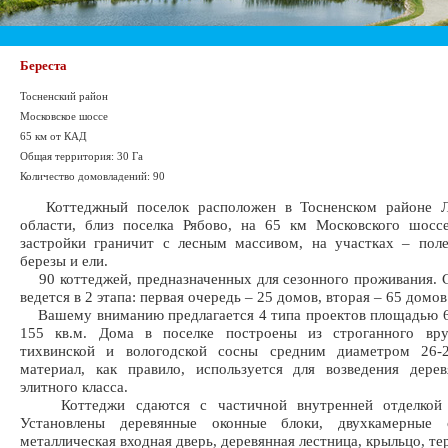
Береста
Тосненский район
Московское шоссе
65 км от КАД
Общая территория: 30 Га
Количество домовладений: 90
Коттеджный поселок расположен в Тосненском районе Л
области, близ поселка Рябово, на 65 км Московского шосс
застройки граничит с лесным массивом, на участках – пол
березы и ели.
90 коттеджей, предназначенных для сезонного проживания. 
ведется в 2 этапа: первая очередь – 25 домов, вторая – 65 домов
Вашему вниманию предлагается 4 типа проектов площадью 62
155 кв.м. Дома в поселке построены из строганного вр
тихвинской и вологодской сосны средним диаметром 26-
материал, как правило, используется для возведения дере
элитного класса.
Коттеджи сдаются с частичной внутренней отделкой 
Установлены деревянные оконные блоки, двухкамерные с
металлическая входная дверь, деревянная лестница, крыльцо, те