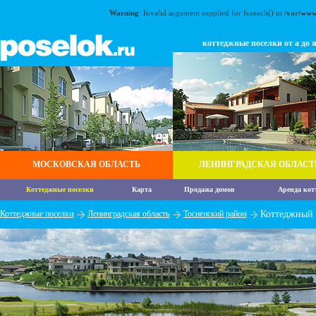
Warning
: Invalid argument supplied for foreach() in
/var/www
коттеджные поселки от а до 
МОСКОВСКАЯ ОБЛАСТЬ
ЛЕНИНГРАДСКАЯ ОБЛАСТ
Коттеджные поселки
Карта
Продажа домов
Аренда кот
Коттеджные поселки
Ленинградская область
Тосненский район
Коттеджный 